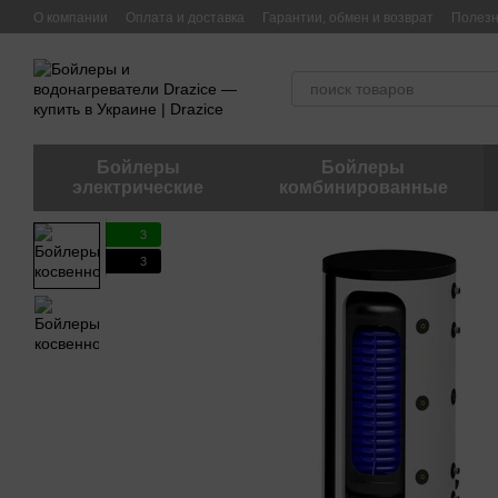
Перейти к основному контенту
О компании
Оплата и доставка
Гарантии, обмен и возврат
Полез
Бойлеры
Бойлеры
электрические
комбинированные
3
3