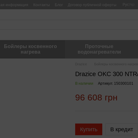
Рус
Укр
ная информация
Контакты
Блог
Договор публичной оферты
Бойлеры косвенного
Проточные
нагрева
водонагреватели
Drazice
Бойлеры косвенного нагре
Drazice OKC 300 NTR
В наличии
Артикул: 150300101
96 608 грн
Купить
В кредит