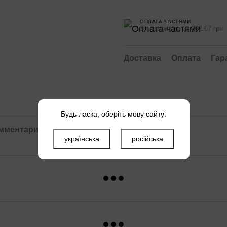
ОПЛАТА ЧАСТЯМИ
3 платежа по 32 202.67 грн
Доставка
Оплата
Гар
Будь ласка, оберіть мову сайту:
омментарий
Файлы
українська
російська