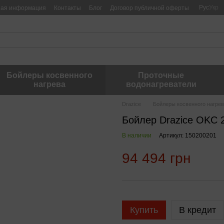
Рус
Укр
ная информация
Контакты
Блог
Договор публичной оферты
Бойлеры косвенного
Проточные
нагрева
водонагреватели
Drazice
Бойлеры косвенного нагре
Бойлер Drazice OKC 
В наличии
Артикул: 150200201
94 494 грн
Купить
В кредит