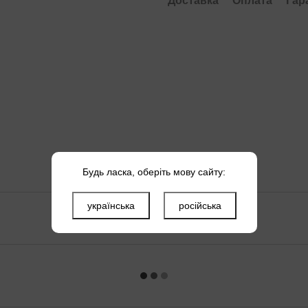
Доставка
Оплата
Гар
Будь ласка, оберіть мову сайту:
українська
російська