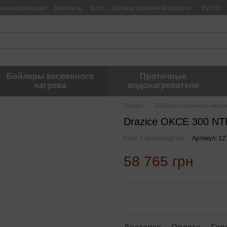
Рус
Укр
ная информация
Контакты
Блог
Договор публичной оферты
Бойлеры косвенного
Проточные
нагрева
водонагреватели
Drazice
Бойлеры косвенного нагре
Drazice OKCE 300 N
Снят с производства
Артикул: 1
58 765 грн