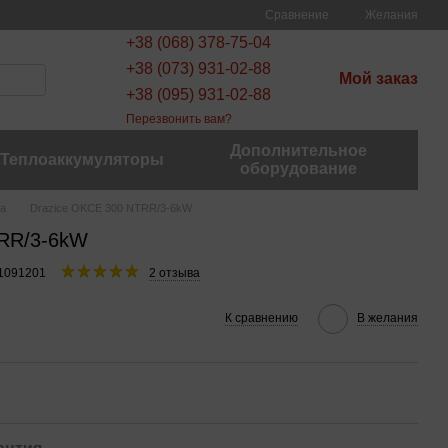
Сравнение
Желания
+38 (068) 378-75-04
+38 (073) 931-02-88
Мой заказ
+38 (095) 931-02-88
Перезвонить вам?
Дополнительное
Теплоаккумуляторы
оборудование
ва
Drazice OKCE 300 NTRR/3-6kW
TRR/3-6kW
21091201
2 отзыва
К сравнению
В желания