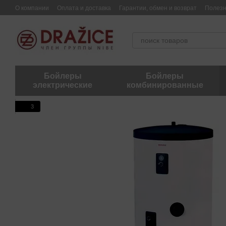
Перейти к основному контенту
О компании
Оплата и доставка
Гарантии, обмен и возврат
Полез
Бойлеры
Бойлеры
электрические
комбинированные
3