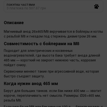
ПОКУПКА ЧАСТЯМИ
3 платежа по 507.67 грн
Описание
Магниевый анод 26х465/М8 вкручивается в бойлеры и котлы
с резьбой M8 и гнездом под стержень диаметром 26 мм.
Совместимость с бойлерами на M8
Подходит для электрических и косвенных
водонагревателей, где высота бака требует анода длиной
465 мм — короткий не закроет нижнюю часть, коррозия
пойдет снизу.
Сервисники меняют такие при агрессивной воде, которая
быстро съедает защиту.
Когда нужен анод 465 мм
Берут для больших танков. если бак ниже 400 мм — хватит
короче, переплачивать нет смысла. Размеры: Ø26×465 мм,
резьба M8.
Если резьба не М8 или бак меньше 100 л — берите модель с