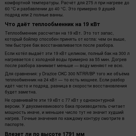
комфортной температуры. Расчёт для 275 л при нагреве до
60 °C и разбавлении до 40 °C. Это примерно 9 душей
подряд или 2 полные ванны.
Что даёт теплообменник на 19 кВт
Теплообменник рассчитан на 19 кВт. Это тот запас,
который бойлер способен принять от котла: чем он выше,
тем быстрее бак восстанавливается после разбора.
Если котёл выдаёт эти 19 кВт целиком, полный бак на 300 л
нагревается с холодной воды примерно за 55 мин. Догрев
после разбора занимает меньше — воду меняют не всю.
Для сравнения: у Drazice OKC 300 NTRR/BP того же объёма
теплообменник на 24 кВт — то есть мощнее. Если разбор
идёт часто и подряд, разница в скорости восстановления
будет заметна.
Не сравнивайте эти 19 кВт с 77 кВт у одноконтурной
версии. У двухзмеевикового бака производитель считает
мощность иначе, и меньшее число тут не значит худший
нагрев. Точные значения по каждому контуру смотрите в
паспорте.
Влезет ли по высоте 1791 мм