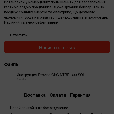
Встановили у комерційних приміщеннях для забезпечення
гарячою водою працівників. Дуже зручний бойлер, так як
поєднує сонячну енергію та електрику, що дозволяє
економити. Вода нагрівається швидко, навіть в похмурі дні.
Надійний та енергоефективний.
Ответить
Написать отзыв
Файлы
Инструкция Drazice OKC NTRR 300 SOL
1.4 МБ
PDF
Доставка
Оплата
Гарантия
Новой почтой в любое отделение