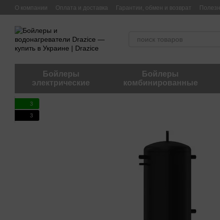
Перейти к основному контенту
О компании
Оплата и доставка
Гарантии, обмен и возврат
Полез
Бойлеры
Бойлеры
электрические
комбинированные
3
3