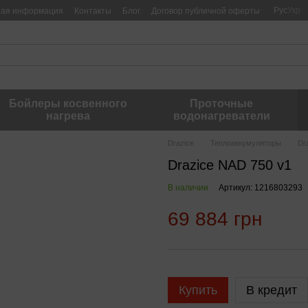
Рус
Укр
ная информация
Контакты
Блог
Договор публичной оферты
Бойлеры косвенного
Проточные
нагрева
водонагреватели
Drazice
Теплоаккумуляторы
Dr
Drazice NAD 750 v1
В наличии
Артикул: 1216803293
69 884 грн
Купить
В кредит