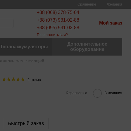
Сравнение
Желания
+38 (068) 378-75-04
+38 (073) 931-02-88
Мой заказ
+38 (095) 931-02-88
Перезвонить вам?
Дополнительное
Теплоаккумуляторы
оборудование
azice NAD 750 v1 с изоляцией
1 отзыв
К сравнению
В желания
Быстрый заказ