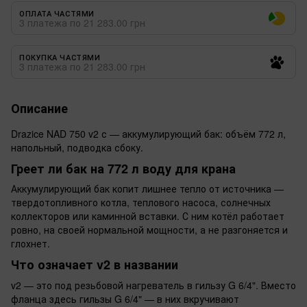
ОПЛАТА ЧАСТЯМИ
3 платежа по 21 283.00 грн
ПОКУПКА ЧАСТЯМИ
3 платежа по 21 283.00 грн
Описание
Drazice NAD 750 v2 с — аккумулирующий бак: объём 772 л,
напольный, подводка сбоку.
Греет ли бак на 772 л воду для крана
Аккумулирующий бак копит лишнее тепло от источника —
твердотопливного котла, теплового насоса, солнечных
коллекторов или каминной вставки. С ним котёл работает
ровно, на своей нормальной мощности, а не разгоняется и
глохнет.
Что означает v2 в названии
v2 — это под резьбовой нагреватель в гильзу G 6/4". Вместо
фланца здесь гильзы G 6/4" — в них вкручивают