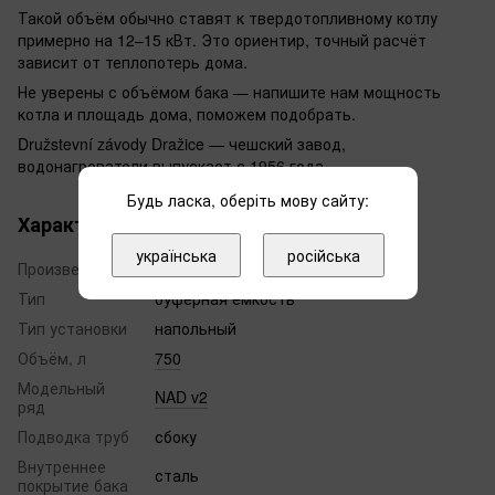
Такой объём обычно ставят к твердотопливному котлу
примерно на 12–15 кВт. Это ориентир, точный расчёт
зависит от теплопотерь дома.
Не уверены с объёмом бака — напишите нам мощность
котла и площадь дома, поможем подобрать.
Družstevní závody Dražice — чешский завод,
водонагреватели выпускает с 1956 года.
Будь ласка, оберіть мову сайту:
Характеристики
українська
російська
Произведено в
Чехия
Тип
буферная емкость
Тип установки
напольный
Объём, л
750
Модельный
NAD v2
ряд
Подводка труб
сбоку
Внутреннее
сталь
покрытие бака