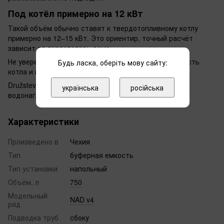
Под котёл примерно на 12 кВт
Такой объём обычно ставят к твердотопливному котлу
примерно на 12–15 кВт. Это ориентир, точный расчёт
зависит от теплопотерь дома.
Не уверены с объёмом бака — напишите нам мощность
Будь ласка, оберіть мову сайту:
котла и площадь дома, поможем подобрать.
Družstevní závody Dražice — чешский завод,
українська
російська
водонагреватели выпускает с 1956 года.
Характеристики
Произведено в
Чехия
Тип
буферная емкость
Тип установки
напольный
Объём, л
750
Модельный
NAD v4
ряд
Подводка труб
сбоку