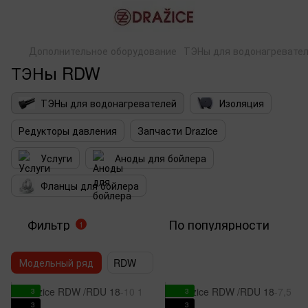
Дополнительное оборудование
ТЭНы для водонагревате
ТЭНы RDW
ТЭНы для водонагревателей
Изоляция
Редукторы давления
Запчасти Drazice
Услуги
Аноды для бойлера
Фланцы для бойлера
Фильтр
По популярности
1
Модельный ряд
RDW
3
3
3
3