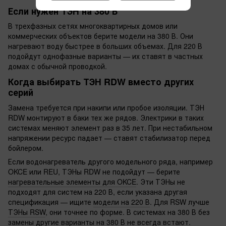
Если нужен ТЭН на 380 В
В трехфазных сетях многоквартирных домов или
коммерческих объектов берите модели на 380 В. Они
нагревают воду быстрее в больших объемах. Для 220 В
подойдут однофазные варианты — их ставят в частных
домах с обычной проводкой.
Когда выбирать ТЭН RDW вместо других
серий
Замена требуется при накипи или пробое изоляции. ТЭН
RDW монтируют в баки тех же рядов. Электрики в таких
системах меняют элемент раз в 35 лет. При нестабильном
напряжении ресурс падает — ставят стабилизатор перед
бойлером.
Если водонагреватель другого модельного ряда, например
OKCE или REU, ТЭНы RDW не подойдут — берите
нагревательные элементы для OKCE
. Эти ТЭНы не
подходят для систем на 220 В, если указана другая
спецификация — ищите
модели на 220 В
. Для RSW лучше
ТЭНы RSW
, они точнее по форме. В системах на 380 В без
замены
другие варианты на 380 В
не всегда встают.