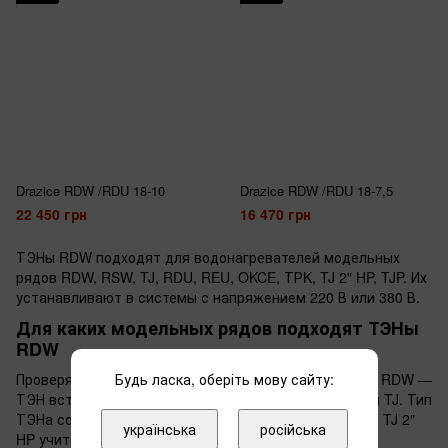
Drazice RDW /RDU 18-10
Drazice RDW /RDU 18-7,5
22 450 грн
16 470 грн
ТЭНы RDW подходят для водонагревателей модельных
рядов RDW, RSW, TJ, RDU, REU, OKCE, ТРK, TJ 2" HP, TJP. Их
устанавливают в системы с напряжением 220 В или 380 В.
Для каких модельных рядов подходят ТЭНы
RDW
Проверяйте маркировку на вашем бойлере. Если ряд RDW —
Будь ласка, оберіть мову сайту:
ТЭН вставляется без доработок. То же для RSW или TJ. Тип
ТЭНа соответствует конструкции бака этих серий. В TJ 2"
українська
російська
HP учитывайте увеличенную резьбу.