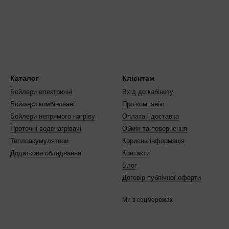
 старих мережах з перепадами ТЕНи RDW на 380 В служать довше, н
ЕН RDW замість інших серій
донагрівач з перелічених рядів і тип елемента — трубчастий. Для 
В —
ТЕНи на 220 В
з тієї ж серії підійдуть краще для малопотужних с
ля водонагрівачів іншого модельного ряду. Обирайте нагрівальний
Каталог
Клієнтам
 220 В, якщо модель розрахована на 380 В — шукайте відповідні.
Бойлери електричні
Вхід до кабінету
Бойлери комбіновані
Про компанію
Бойлери непрямого нагріву
Оплата і доставка
Проточні водонагрівачі
Обмін та повернення
Теплоакумулятори
Корисна інформація
Додаткове обладнання
Контакти
Блог
Договір публічної оферти
Ми в соцмережах