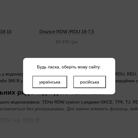
18-10
Drazice RDW /RDU 18-7,5
16 470 грн
Будь ласка, оберіть мову сайту:
 водонагрівачі модельних рядів RDW, RSW, TJ, OKCE, RDU, REU, ТРК
або 380 В у приватних будинках, багатоквартирках чи комерційних о
українська
російська
ьних рядів підходять ТЕНи RDW
шого водонагрівача. ТЕНи RDW сумісні з рядами OKCE, ТРК, TJ, R
вставляється без доопрацювань. Для заміни знімають фланець, ви
ТЕН на 380 В
івок чи великих об'єктів обирайте ТЕНи RDW на 380 В. Вони розра
аких будинках ставлять ТЕН на 380 В, бо одностадійні 220 В не вит