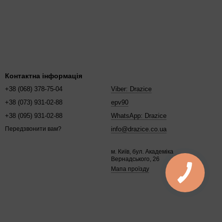
іж аналоги на 220 В.
спокою перевірте документацію виробника на сайті. Якщо
истем.
 елемент під ваш ряд, наприклад
для RSW
чи
для TJ
. Ці ТЕНи
Контактна інформація
+38 (068) 378-75-04
Viber: Drazice
+38 (073) 931-02-88
epv90
+38 (095) 931-02-88
WhatsApp: Drazice
info@drazice.co.ua
Передзвонити вам?
м. Київ, бул. Академіка
Вернадського, 26
Мапа проїзду