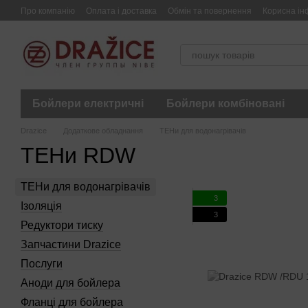
Перейти до основного контенту
Про компанію
Оплата і доставка
Обмін та повернення
Корисна ін
Бойлери електричні
Бойлери комбіновані
Drazice
Додаткове обладнання
ТЕНи для водонагрівачів
ТЕНи RDW
ТЕНи для водонагрівачів
3
Ізоляція
3
Редуктори тиску
Запчастини Drazice
Послуги
Аноди для бойлера
Фланці для бойлера