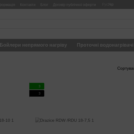
Рус
Укр
формація
Контакти
Блог
Договір публічної оферти
Бойлери непрямого нагріву
Проточні водонагрівачі
Сортува
3
3