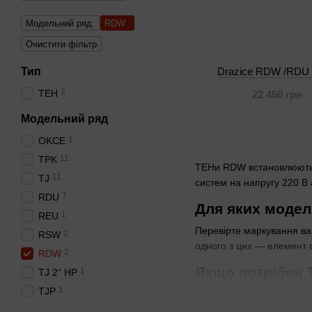
Модельний ряд:
RDW
Очистити фільтр
Тип
Drazice RDW /RDU 
2
ТЕН
22 450 грн
Модельний ряд
1
OKCE
11
ТРK
ТЕНи RDW встановлюють у
11
TJ
систем на напругу 220 В 
7
RDU
Для яких модел
1
REU
Перевірте маркування ва
2
RSW
одного з цих — елемент 
2
RDW
Якщо потрібен 
1
TJ 2“ HP
1
TJP
У системах багатоповерх
бойлерів. Монтажники в т