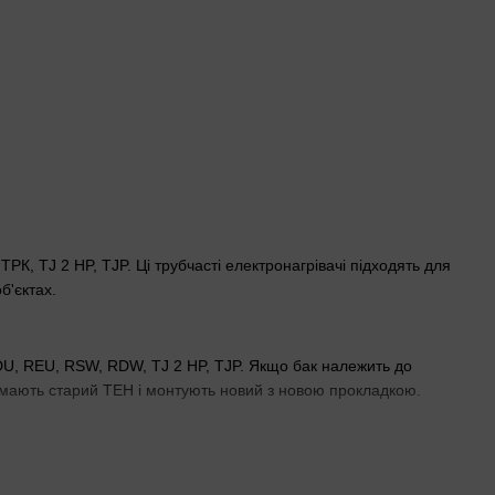
, TJ 2 HP, TJP. Ці трубчасті електронагрівачі підходять для
б'єктах.
DU, REU, RSW, RDW, TJ 2 HP, TJP. Якщо бак належить до
ймають старий ТЕН і монтують новий з новою прокладкою.
ховані на трифазне живлення, що типово для потужних
ягують навантаження від кількох споживачів.