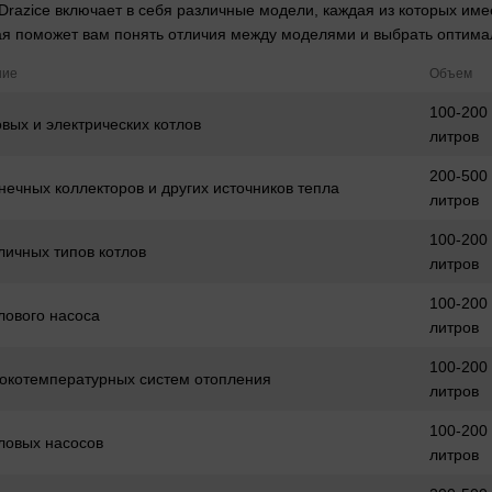
razice включает в себя различные модели, каждая из которых име
ая поможет вам понять отличия между моделями и выбрать оптима
ние
Объем
100-200
овых и электрических котлов
литров
200-500
нечных коллекторов и других источников тепла
литров
100-200
личных типов котлов
литров
100-200
лового насоса
литров
100-200
окотемпературных систем отопления
литров
100-200
ловых насосов
литров