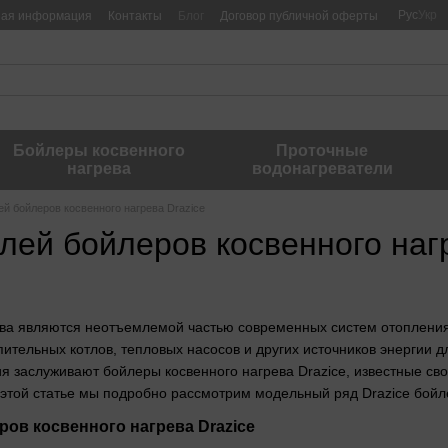
Рус
Укр
ная информация
Контакты
Блог
Договор публичной оферты
Бойлеры косвенного
Проточные
нагрева
водонагреватели
й бойлеров косвенного нагрева Drazice
лей бойлеров косвенного нагр
ева являются неотъемлемой частью современных систем отопления
опительных котлов, тепловых насосов и других источников энергии
я заслуживают бойлеры косвенного нагрева Drazice, известные св
этой статье мы подробно рассмотрим модельный ряд Drazice бойл
ов косвенного нагрева Drazice