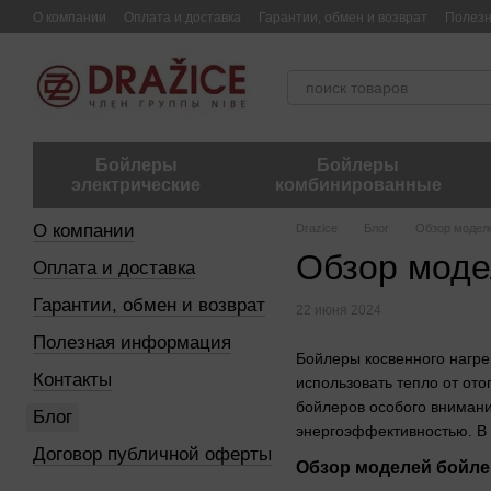
Перейти к основному контенту
О компании
Оплата и доставка
Гарантии, обмен и возврат
Полез
Бойлеры
Бойлеры
электрические
комбинированные
О компании
Drazice
Блог
Обзор моделе
Обзор моде
Оплата и доставка
Гарантии, обмен и возврат
22 июня 2024
Полезная информация
Бойлеры косвенного нагр
Контакты
использовать тепло от от
бойлеров особого внимани
Блог
энергоэффективностью. В 
Договор публичной оферты
Обзор моделей бойлер