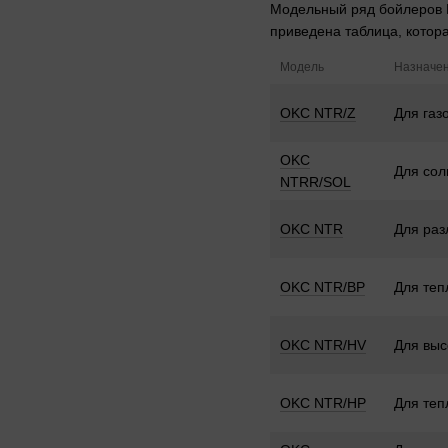
Модельный ряд бойлеров D
приведена таблица, котор
Модель
Назначе
OKC NTR/Z
Для газ
OKC
Для сол
NTRR/SOL
OKC NTR
Для раз
OKC NTR/BP
Для теп
OKC NTR/HV
Для выс
OKC NTR/HP
Для теп