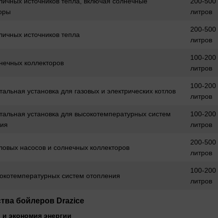
личных источников тепла, включая солнечные
200-500
оры
литров
200-500
личных источников тепла
литров
100-200
нечных коллекторов
литров
100-200
тальная установка для газовых и электрических котлов
литров
тальная установка для высокотемпературных систем
100-200
ния
литров
200-500
ловых насосов и солнечных коллекторов
литров
100-200
окотемпературных систем отопления
литров
ва бойлеров Drazice
 и экономия энергии