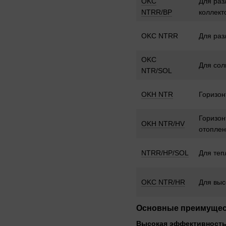
OKC
Для раз
NTRR/BP
коллект
OKC NTRR
Для раз
OKC
Для сол
NTR/SOL
OKH NTR
Горизон
Горизон
OKH NTR/HV
отопле
NTRR/HP/SOL
Для теп
OKC NTR/HR
Для выс
Основные преимущест
Высокая эффективность