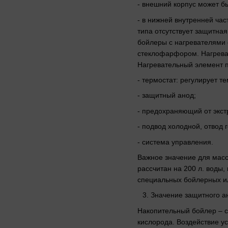
- внешний корпус может б
- в нижней внутренней час
типа отсутствует защитная
бойлеры с нагревателями 
стеклофарфором. Нагреваяс
Нагревательный элемент п
- термостат: регулирует 
- защитный анод;
- предохраняющий от экст
- подвод холодной, отвод 
- система управления.
Важное значение для масс
рассчитан на 200 л. воды,
специальных бойлерных и
Значение защитного а
Накопительный бойлер – с
кислорода. Воздействие у