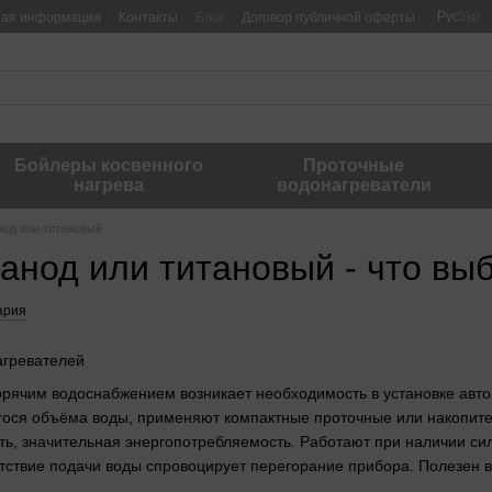
Рус
Укр
ная информация
Контакты
Блог
Договор публичной оферты
Бойлеры косвенного
Проточные
нагрева
водонагреватели
нод или титановый
анод или титановый - что вы
ария
агревателей
орячим водоснабжением возникает необходимость в установке авто
гося объёма воды, применяют компактные проточные или накопит
ь, значительная энергопотребляемость. Работают при наличии си
тствие подачи воды спровоцирует перегорание прибора. Полезен в