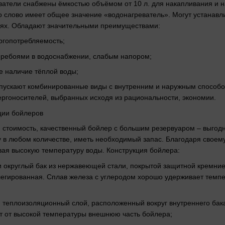
атели снабжены ёмкостью объёмом от 10 л. для накапливания и н
о слово имеет общее значение «водонагреватель». Могут устанавли
х. Обладают значительными преимуществами:
ергопотребляемость;
перебоями в водоснабжении, слабым напором;
е наличие тёплой воды;
ыпускают комбинированные виды с внутренним и наружным способо
нергоносителей, выбранных исходя из рациональности, экономии.
ции бойлеров
 стоимость, качественный бойлер с большим резервуаром – выгод
у в любом количестве, иметь необходимый запас. Благодаря своем
ая высокую температуру воды. Конструкция бойлера:
и округлый бак из нержавеющей стали, покрытой защитной кремни
легированная. Сплав железа с углеродом хорошо удерживает темпе
й теплоизоляционный слой, расположенный вокруг внутреннего ба
т от высокой температуры внешнюю часть бойлера;