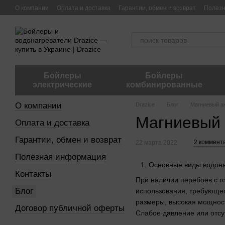
Перейти к основному контенту
О компании
Оплата и доставка
Гарантии, обмен и возврат
Полез
Бойлеры
Бойлеры
электрические
комбинированные
О компании
Drazice
Блог
Магниевый а
Магниевый 
Оплата и доставка
Гарантии, обмен и возврат
2 коммент
22 марта 2022
Полезная информация
Основные виды водон
Контакты
При наличии перебоев с г
Блог
использования, требующе
размеры, высокая мощност
Договор публичной оферты
Слабое давление или отсу