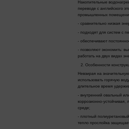
Накопительные водонагрев
переводе с английского эт
промышленных помещения
- сравнительно низкая эн
- подходят для систем с 
- обеспечивают постоянно
- позволяют экономить: в
работать на двух видах э
Особенности конструк
Невзирая на значительную
использовать горячую вод
длительное время удержив
- внутренний овальный ил
коррозионно-устойчивая, 
среде;
- плотный полиуретановы
тепло прослойка защищае