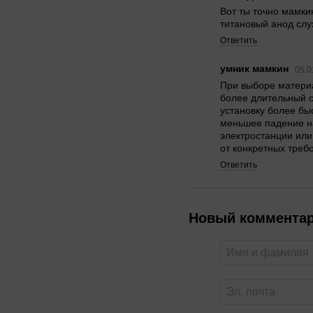
Вот ты точно мамкин
титановый анод слу
Ответить
умник мамкин
05.0
При выборе материа
более длительный с
установку более бы
меньшее падение н
электростанции или
от конкретных треб
Ответить
Новый коммента