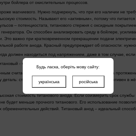
нутри бойлера от окислительных процессов.
ороже магниевого. Нужно подчеркнуть, что при его наличии не тре
ысокую стоимость. Называют его «активным», потому что питается 
ульсов – потенциостата, титанового стержня с оксидным покрытием
 генератора. Он способен анализировать среду в бойлере, усилива
и. Это важно при кратковременном прекращении подачи электрич
льной работе анода. Красный предупреждает об опасности: нужно
гда должен находиться под напряжением, даже в том случае, если 
тановый - что выбрать?
Будь ласка, оберіть мову сайту:
ным считается титановый анод. Его не нужно менять на протяжен
у деталь: стержень с титановым покрытием более эффективен в жё
українська
російська
ысокая стоимость титанового анода. Если соизмерить срок службы
ь не будет меньше прочного титанового. Его использование позвол
х обременительных действий. Титановый анод – идеальный способ