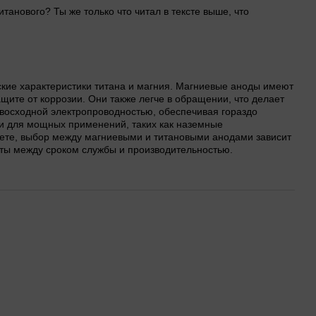
танового? Ты же только что читал в тексте выше, что
ские характеристики титана и магния. Магниевые аноды имеют
щите от коррозии. Они также легче в обращении, что делает
евосходной электропроводностью, обеспечивая гораздо
и для мощных применений, таких как наземные
чете, выбор между магниевыми и титановыми анодами зависит
теты между сроком службы и производительностью.