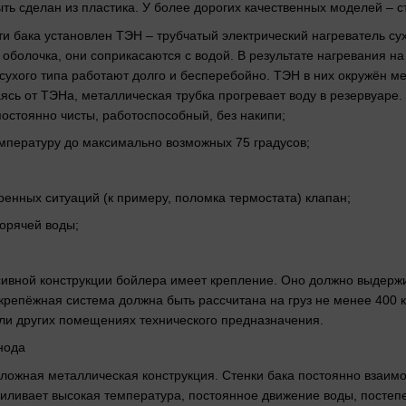
ыть сделан из пластика. У более дорогих качественных моделей – 
ти бака установлен ТЭН – трубчатый электрический нагреватель су
 оболочка, они соприкасаются с водой. В результате нагревания н
сухого типа работают долго и бесперебойно. ТЭН в них окружён м
ь от ТЭНа, металлическая трубка прогревает воду в резервуаре. К
остоянно чисты, работоспособный, без накипи;
температуру до максимально возможных 75 градусов;
ренных ситуаций (к примеру, поломка термостата) клапан;
горячей воды;
ивной конструкции бойлера имеет крепление. Оно должно выдержи
 крепёжная система должна быть рассчитана на груз не менее 400 
ли других помещениях технического предназначения.
нода
ложная металлическая конструкция. Стенки бака постоянно взаимо
силивает высокая температура, постоянное движение воды, пост