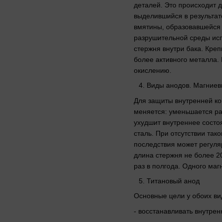
деталей. Это происходит д
выделившийся в результат
вмятины, образовавшейся 
разрушительной среды исп
стержня внутри бака. Кре
более активного металла.
окислению.
Виды анодов. Магниев
Для защиты внутренней ко
меняется: уменьшается ра
ухудшит внутреннее состо
сталь. При отсутствии так
последствия может регуляр
длина стержня не более 2
раз в полгода. Одного маг
Титановый анод
Основные цели у обоих ви
- восстанавливать внутре