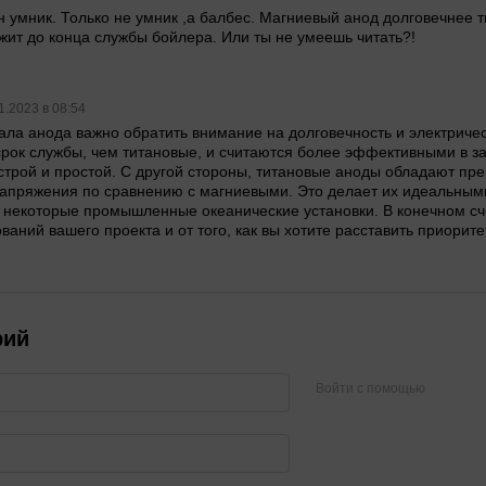
 умник. Только не умник ,а балбес. Магниевый анод долговечнее ти
жит до конца службы бойлера. Или ты не умеешь читать?!
1.2023 в 08:54
ла анода важно обратить внимание на долговечность и электриче
рок службы, чем титановые, и считаются более эффективными в за
строй и простой. С другой стороны, титановые аноды обладают пр
апряжения по сравнению с магниевыми. Это делает их идеальным
 некоторые промышленные океанические установки. В конечном с
ований вашего проекта и от того, как вы хотите расставить приори
рий
Войти с помощью