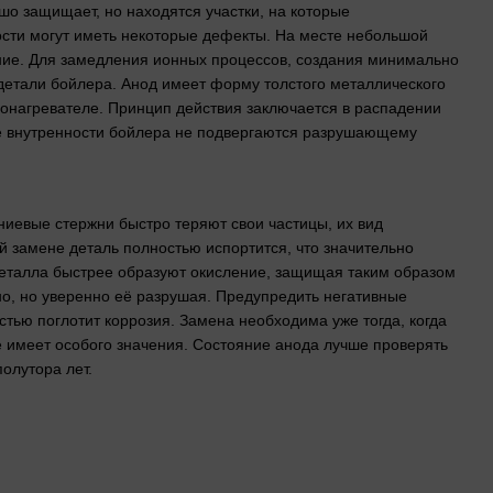
шо защищает, но находятся участки, на которые
ости могут иметь некоторые дефекты. На месте небольшой
ение. Для замедления ионных процессов, создания минимально
детали бойлера. Анод имеет форму толстого металлического
ронагревателе. Принцип действия заключается в распадении
ые внутренности бойлера не подвергаются разрушающему
иевые стержни быстро теряют свои частицы, их вид
 замене деталь полностью испортится, что значительно
металла быстрее образуют окисление, защищая таким образом
нно, но уверенно её разрушая. Предупредить негативные
стью поглотит коррозия. Замена необходима уже тогда, когда
е имеет особого значения. Состояние анода лучше проверять
олутора лет.