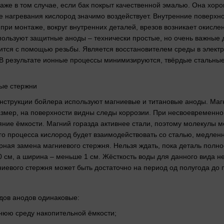
аже в том случае, если бак покрыт качественной эмалью. Она хоро
е нагревания кислород значимо воздействует. Внутренние поверхн
при монтаже, вокруг внутренних деталей, врезов возникает окисл
ользуют защитные аноды – технически простые, но очень важные 
пится с помощью резьбы. Является восстановителем среды в элект
 В результате ионные процессы минимизируются, твёрдые стальн
ые стержни
нструкции бойлера используют магниевые и титановые аноды. Магн
змер, на поверхности видны следы коррозии. При несвоевременной
яние ёмкости. Магний горазда активнее стали, поэтому молекулы 
ого процесса кислород будет взаимодействовать со сталью, медле
ная замена магниевого стержня. Нельзя ждать, пока деталь полно
0 см, а ширина – меньше 1 см. Жёсткость воды для данного вида н
ниевого стержня может быть достаточно на период од полугода до п
дов анодов одинаковые:
ннюю среду накопительной ёмкости;