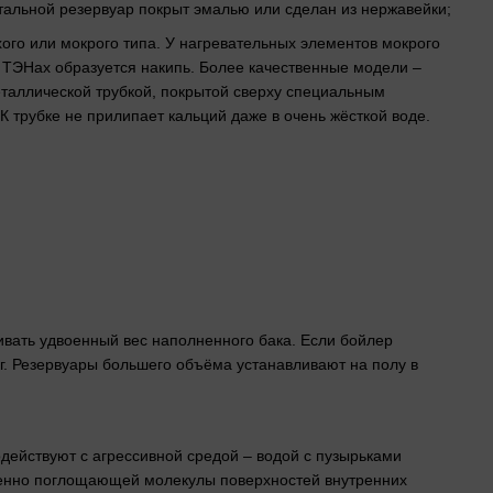
стальной резервуар покрыт эмалью или сделан из нержавейки;
хого или мокрого типа. У нагревательных элементов мокрого
а ТЭНах образуется накипь. Более качественные модели –
еталлической трубкой, покрытой сверху специальным
 трубке не прилипает кальций даже в очень жёсткой воде.
вать удвоенный вес наполненного бака. Если бойлер
кг. Резервуары большего объёма устанавливают на полу в
действуют с агрессивной средой – водой с пузырьками
епенно поглощающей молекулы поверхностей внутренних