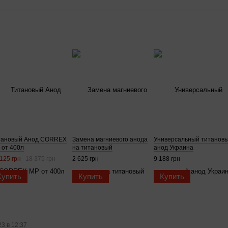
тановый Анод CORREX
Замена магниевого анода
Универсальный титанов
 от 400л
на титановый
анод Украина
125 грн
18 375 грн
2 625 грн
9 188 грн
Купить
Купить
Купить
23 в 12:37