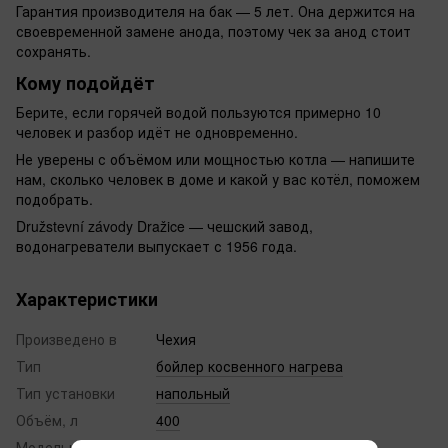
Гарантия производителя на бак — 5 лет. Она держится на
своевременной замене анода, поэтому чек за анод стоит
сохранять.
Кому подойдёт
Берите, если горячей водой пользуются примерно 10
человек и разбор идёт не одновременно.
Не уверены с объёмом или мощностью котла — напишите
нам, сколько человек в доме и какой у вас котёл, поможем
подобрать.
Družstevní závody Dražice — чешский завод,
водонагреватели выпускает с 1956 года.
Характеристики
Произведено в
Чехия
Тип
бойлер косвенного нагрева
Тип установки
напольный
Объём, л
400
Модельный ряд
OKC NTR/HP