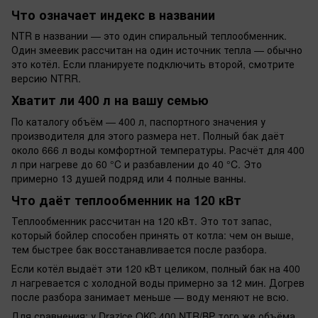
Что означает индекс в названии
NTR в названии — это один спиральный теплообменник.
Один змеевик рассчитан на один источник тепла — обычно
это котёл. Если планируете подключить второй, смотрите
версию NTRR.
Хватит ли 400 л на вашу семью
По каталогу объём — 400 л, паспортного значения у
производителя для этого размера нет. Полный бак даёт
около 666 л воды комфортной температуры. Расчёт для 400
л при нагреве до 60 °C и разбавлении до 40 °C. Это
примерно 13 душей подряд или 4 полные ванны.
Что даёт теплообменник на 120 кВт
Теплообменник рассчитан на 120 кВт. Это тот запас,
который бойлер способен принять от котла: чем он выше,
тем быстрее бак восстанавливается после разбора.
Если котёл выдаёт эти 120 кВт целиком, полный бак на 400
л нагревается с холодной воды примерно за 12 мин. Догрев
после разбора занимает меньше — воду меняют не всю.
Для сравнения: у Drazice OKC 400 NTR/BP того же объёма