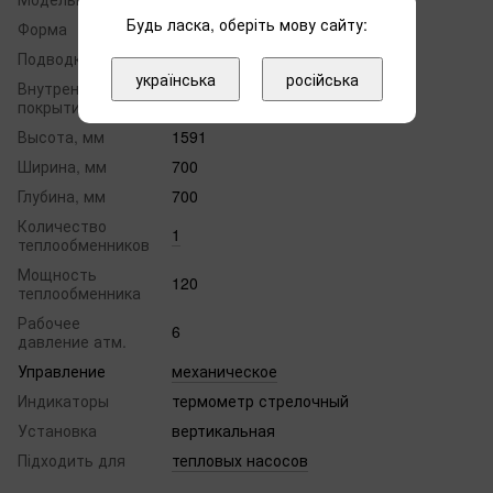
Будь ласка, оберіть мову сайту:
Форма
круглая
Подводка труб
сбоку
українська
російська
Внутреннее
эмаль
покрытие бака
Высота, мм
1591
Ширина, мм
700
Глубина, мм
700
Количество
1
теплообменников
Мощность
120
теплообменника
Рабочее
6
давление атм.
Управление
механическое
Индикаторы
термометр стрелочный
Установка
вертикальная
Підходить для
тепловых насосов