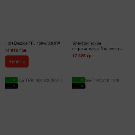
ТЭН Drazice TPJ 150-8/6.0 kW
Электрический
нагревательный элемент
14 918 грн
Drazice TJ 2“ HP
17 325 грн
Купить
3
3
3
3