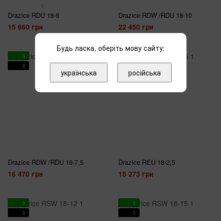
1
Drazice RDU 18-6
Drazice RDW /RDU 18-10
15 660 грн
22 450 грн
Будь ласка, оберіть мову сайту:
3
3
3
3
українська
російська
Drazice RDW /RDU 18-7,5
Drazice REU 18-2,5
16 470 грн
15 273 грн
3
3
3
3