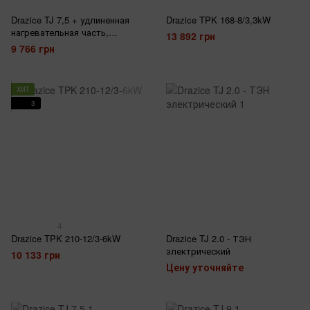
Drazice TJ 7,5 + удлиненная
Drazice TPK 168-8/3,3kW
нагревательная часть,
13 892 грн
изолированный
9 766 грн
ХИТ
3
4
Drazice TPK 210-12/3-6kW
Drazice TJ 2.0 - ТЭН
электрический
10 133 грн
Цену уточняйте