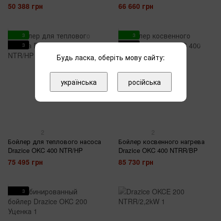
50 388 грн
66 660 грн
3
3
3
3
Будь ласка, оберіть мову сайту:
українська
російська
2
2
Бойлер для теплового насоса
Бойлер косвенного нагрева
Drazice OKC 400 NTR/HP
Drazice OKC 400 NTRR/BP
75 495 грн
85 730 грн
3