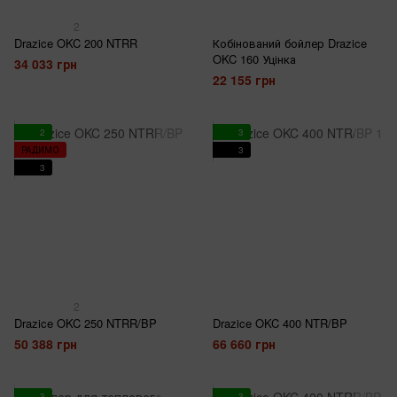
2
Drazice OKC 200 NTRR
Кобінований бойлер Drazice
OKC 160 Уцінка
34 033 грн
22 155 грн
2
3
РАДИМО
3
3
2
Drazice OKC 250 NTRR/BP
Drazice OKC 400 NTR/BP
50 388 грн
66 660 грн
3
3