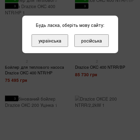
3
3
Будь ласка, оберіть мову сайту:
українська
російська
2
2
Бойлер для теплового насоса
Drazice OKC 400 NTRR/BP
Drazice OKC 400 NTR/HP
85 730 грн
75 495 грн
3