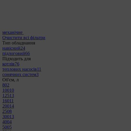
механічне
Очистити всі фільтри
Тип обладнання
навісний
24
підлоговий
66
Підходить для
котлів
76
теплових насосів
11
сонячних систем
3
Об'єм, л
80
2
100
10
125
13
160
11
200
14
250
8
300
13
400
4
500
5