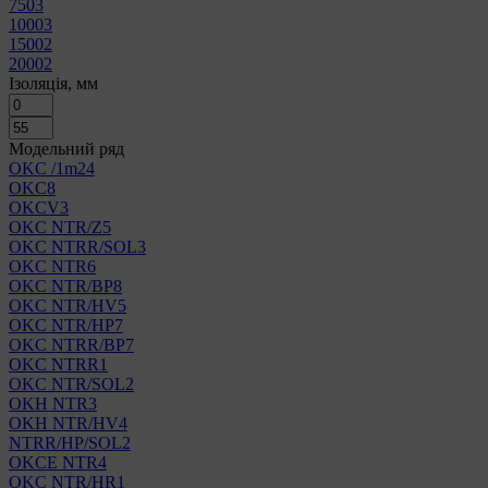
750
3
1000
3
1500
2
2000
2
Ізоляція, мм
Модельний ряд
OKC /1m2
4
OKC
8
OKCV
3
OKC NTR/Z
5
OKC NTRR/SOL
3
OKC NTR
6
OKC NTR/BP
8
OKC NTR/HV
5
OKC NTR/HP
7
OKC NTRR/BP
7
OKC NTRR
1
OKC NTR/SOL
2
OKH NTR
3
OKH NTR/HV
4
NTRR/HP/SOL
2
OKCE NTR
4
OKC NTR/HR
1