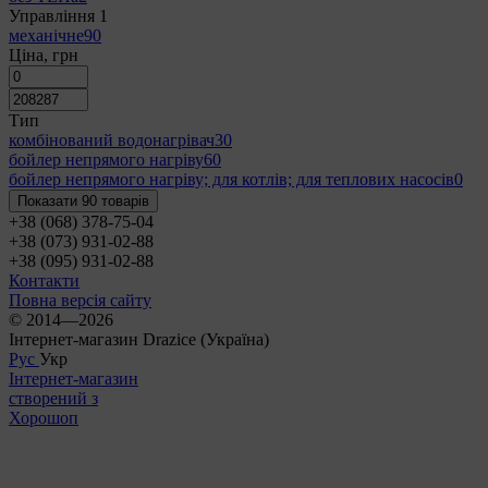
Управління
‍
1
механічне
90
Ціна, грн
Тип
комбінований водонагрівач
30
бойлер непрямого нагріву
60
бойлер непрямого нагріву; для котлів; для теплових насосів
0
Показати 90 товарів
+38 (068) 378-75-04
+38 (073) 931-02-88
+38 (095) 931-02-88
Контакти
Повна версія сайту
© 2014—2026
Інтернет-магазин Drazice (Україна)
Рус
Укр
Інтернет-магазин
створений з
Хорошоп