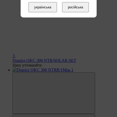
українська
російська
3
Drazice OKC 300 NTR/SOLAR SET
Ціну уточнюйте