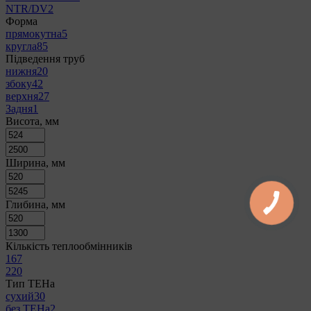
NTR/DV
2
Форма
прямокутна
5
кругла
85
Підведення труб
нижня
20
збоку
42
верхня
27
Задня
1
Висота, мм
Ширина, мм
Глибина, мм
Кількість теплообмінників
1
67
2
20
Тип ТЕНа
сухий
30
без ТЕНа
2