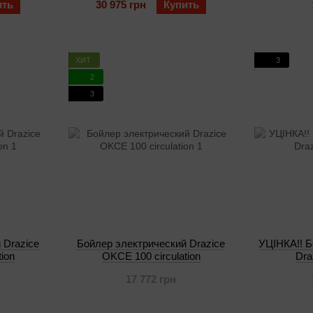
ить
30 975 грн
Купить
ХИТ
3
2
3
 Drazice
Бойлер электрический Drazice
УЦІНКА!! Б
ion
OKCE 100 circulation
Dra
17 772 грн