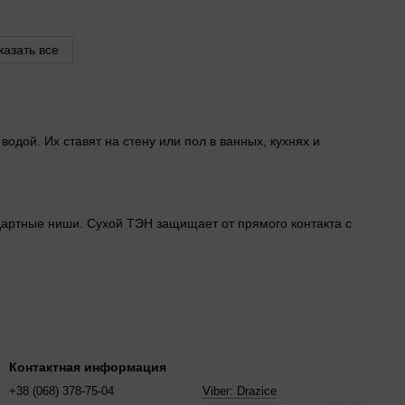
казать все
одой. Их ставят на стену или пол в ванных, кухнях и
дартные ниши. Сухой ТЭН защищает от прямого контакта с
80 л. Семья из 34 человек берёт от 100 до 125 л. Если точек
новку
Контактная информация
е модели
ставят там, где стена занята. Навесные крепят на
+38 (068) 378-75-04
Viber: Drazice