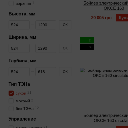
Бойлер электрический
1
верхняя
OKCE 160
Высота, мм
20 005 грн
Куп
От Высота, мм
До Высота, мм
OK
Ширина, мм
2
От Ширина, мм
До Ширина, мм
3
OK
Глубина, мм
От Глубина, мм
До Глубина, мм
OK
Тип ТЭНа
21
сухой
2
мокрый
12
без ТЭНа
Бойлер электрический
Управление
OKCE 160 circulat
21