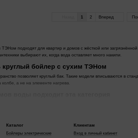
Назад
1
2
Вперед
По
 ТЭНом подходят для квартир и домов с жёсткой или загрязнённой в
антехники выбирают их, когда вода оставляет много накипи.
 круглый бойлер с сухим ТЭНом
ранство позволяет круглый бак. Такие модели вписываются в стан
 колбе, а не на элементе нагрева.
мов воды подходит эта категория
крывают нужды 15 человек. Для одного-двух жильцов хватит 50 или 
60 до 200 л.
 вертикальную или горизонтальную уста
Каталог
Клиентам
ономит пол. Горизонтальный удобен под потолком.
Горизонтальны
Бойлеры электрические
Вход в личный кабинет