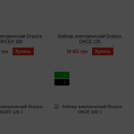
ектрический Drazice
Бойлер электрический Drazice
OKCEV 160
OKCE 125
 грн
Купить
18 411 грн
Купить
3
3