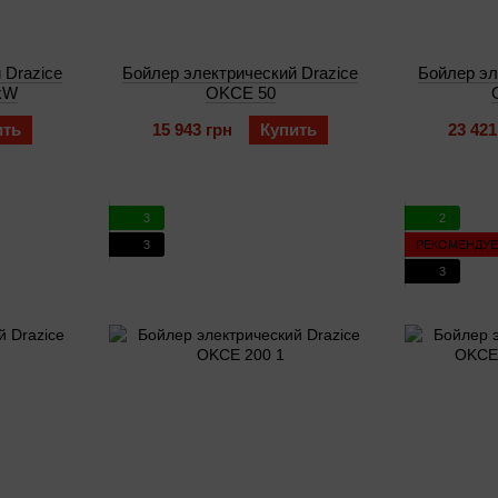
 Drazice
Бойлер электрический Drazice
Бойлер эл
kW
OKCE 50
ить
15 943 грн
Купить
23 421
3
2
3
РЕКОМЕНДУ
3