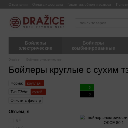
Перейти к основному контенту
О компании
Оплата и доставка
Гарантии, обмен и возврат
Полез
Бойлеры
Бойлеры
электрические
комбинированные
Drazice
Бойлеры электрические
Бойлеры круглые с сухим т
Форма:
круглая
3
Тип ТЭНа:
сухой
3
Очистить фильтр
Объём, л
0
5
0