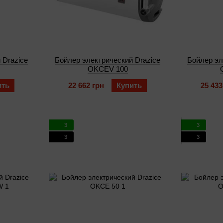
 Drazice
Бойлер электрический Drazice
Бойлер эл
OKCEV 100
ить
22 662 грн
Купить
25 433
3
3
3
3