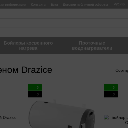
Рус
Укр
ная информация
Контакты
Блог
Договор публичной оферты
Бойлеры косвенного
Проточные
нагрева
водонагреватели
эном Drazice
Сорти
3
3
3
3