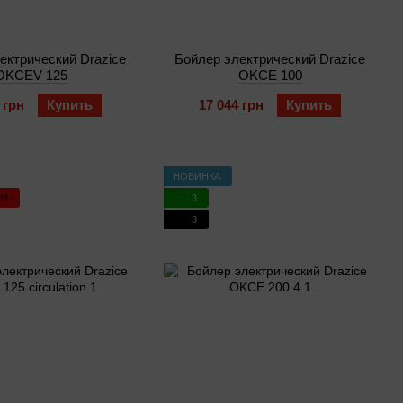
ектрический Drazice
Бойлер электрический Drazice
OKCEV 125
OKCE 100
 грн
Купить
17 044 грн
Купить
НОВИНКА
ЕМ
3
3