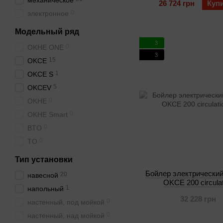
механическое
26 724 грн
Куп
0
электронное
Модельный ряд
3
0
OKHE ONE
3
15
OKCE
1
OKCE S
5
OKCEV
0
OKHE
0
OKHE Smart
0
BTO
0
TO
Тип установки
Бойлер электрический
20
навесной
OKCE 200 circulat
1
напольный
32 228 грн
0
настенный, под мойкой
0
настенный, над мойкой