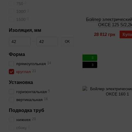
0
750
0
1000
0
Бойлер электрический
1500
OKCE 125 S/2,2
Изоляция, мм
28 812 грн
Куп
От Изоляция, мм
До Изоляция, мм
OK
Форма
3
14
прямоугольная
3
21
круглая
Установка
5
горизонтальная
16
вертикальная
Подводка труб
20
нижняя
0
сбоку