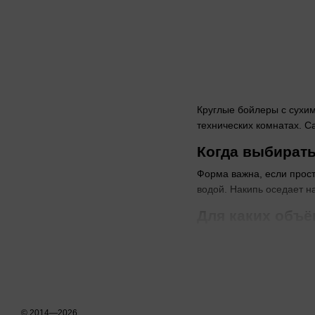
Круглые бойлеры с сухим
технических комнатах. С
Когда выбирать
Форма важна, если прост
водой. Накипь оседает на
Для каких объё
Объёмы от 50 до 200 л по
разбора несколько — от 1
Когда выбирать
Вертикальный монтаж эк
© 2014—2026