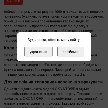
Купити
Бойлери непрямого нагріву на 1000 л підходять для великих
приватних будинків, готелів, спорткомплексів чи виробничих
приміщень з високим споживанням гарячої води. Їх
встановлюють у просторих котельнях під підлогу з
підключенням до потужних котлів або теплових насосів, де
гідравліка витримує великий об’єм і забезпечує швидкий
Будь ласка, оберіть мову сайту:
теплообмін.
Коли потрібен бойлер на 1000 літрів
українська
російська
Об’єм 1000 л вибирають, якщо одночасно користуються
кількома душами, ваннами чи мийками. Монтажники
ставлять такі моделі в об’єктах, де запас гарячої води має
бути на весь день без перерв. Перевіряйте площу котельні
— підлогова кругла форма потребує місця від 2 м.
Для котлів чи теплових насосів: що врахувати
До котлів підключають моделі OKC NTR/BP з одним
теплообмінником для стандартного нагріву. Теплові насоси
вимагають OKC NTR/HP — теплообмінник оптимізований під
низькотемпературний теплоносій. Підводка труб збоку