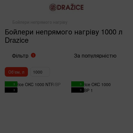
Бойлери непрямого нагріву
Бойлери непрямого нагріву 1000 л
Drazice
Фільтр
За популярністю
1
Об'єм, л
1000
3
3
3
3