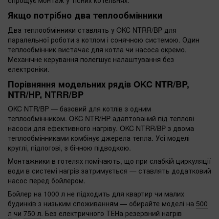
спрощує монтаж у тісних котельнях.
Якщо потрібно два теплообмінники
Два теплообмінники ставлять у OKC NTRR/BP для
паралельної роботи з котлом і сонячною системою. Один
теплообмінник вистачає для котла чи насоса окремо.
Механічне керування полегшує налаштування без
електроніки.
Порівняння модельних рядів OKC NTR/BP,
NTR/HP, NTRR/BP
OKC NTR/BP — базовий для котлів з одним
теплообмінником. OKC NTR/HP адаптований під теплові
насоси для ефективного нагріву. OKC NTRR/BP з двома
теплообмінниками комбінує джерела тепла. Усі моделі
круглі, підлогові, з бічною підводкою.
Монтажники в готелях помічають, що при слабкій циркуляції
води в системі нагрів затримується — ставлять додатковий
насос перед бойлером.
Бойлер на 1000 л не підходить для квартир чи малих
будинків з низьким споживанням — обирайте моделі на
500
л
чи
750 л
. Без електричного ТЕНа резервний нагрів