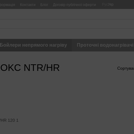
Рус
Укр
формація
Контакти
Блог
Договір публічної оферти
Бойлери непрямого нагріву
Проточні водонагрівачі
у OKC NTR/HR
Сортува