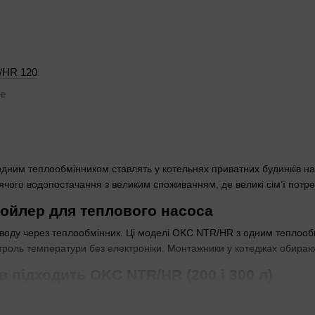
/HR 120
е
ним теплообмінником ставлять у котельнях приватних будинків на т
ячого водопостачання з великим споживанням, де великі сім’ї потр
бойлер для теплового насоса
 воду через теплообмінник. Ці моделі OKC NTR/HR з одним теплообм
троль температури без електроніки. Монтажники у котеджах обираю
в підходить OKC NTR/HR (200 і 300 л)
невеликої сім’ї з ранковим піком. 300 л беруть великі сім’ї або з 
ругла форма економить місце в котельні.