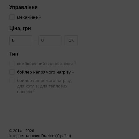
Управління
1
механічне
Ціна, грн
Від Ціна, грн
До Ціна, грн
ОК
Тип
0
комбінований водонагрівач
1
бойлер непрямого нагріву
бойлер непрямого нагріву;
для котлів; для теплових
0
насосів
© 2014—2026
Інтернет-магазин Drazice (Україна)