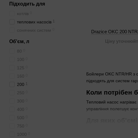
Підходить для
0
котлів
1
теплових насосів
0
сонячних систем
Drazice OKC 200 NTR
Ціну уточнюйт
Об'єм, л
0
80
0
100
0
125
Бойлери OKC NTR/HR з од
0
160
підходять для систем гар
1
200
Коли потрібен 
0
250
0
300
Тепловий насос нагріває
управління полегшує кон
0
400
0
500
Для яких об’ємі
0
750
Об’єм 200 л вистачає для 
0
1000
200 л, більше — 300 л. К