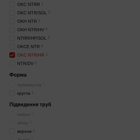
1
OKC NTRR
2
OKC NTR/SOL
3
OKH NTR
4
OKH NTR/HV
2
NTRR/HP/SOL
4
OKCE NTR
1
OKC NTR/HR
2
NTR/DV
Форма
0
прямокутна
1
кругла
Підведення труб
0
нижня
0
збоку
1
верхня
0
Задня