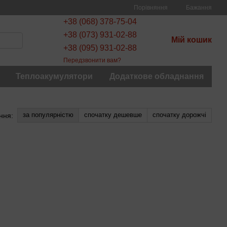
Порівняння
Бажання
+38 (068) 378-75-04
+38 (073) 931-02-88
Мій кошик
+38 (095) 931-02-88
Передзвонити вам?
Теплоакумулятори
Додаткове обладнання
за популярністю
спочатку дешевше
спочатку дорожчі
ння: