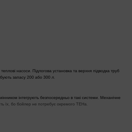
еплові насоси. Підлогова установка та верхня підводка труб
ебують запасу 200 або 300 л.
інником інтегрують безпосередньо в такі системи. Механічне
ть їх, бо бойлер не потребує окремого ТЕНа.
частими гостями. Обирайте за кількістю користувачів: менше —