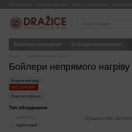
Перейти до основного контенту
Про компанію
Оплата і доставка
Обмін та повернення
Корисна ін
Бойлери електричні
Бойлери комбіновані
Drazice
Бойлери непрямого нагріву
Бойлери непрямого нагрів
Модельний ряд:
OKC NTR/HR
Очистити фільтр
Тип обладнання
0
навісний
1
підлоговий