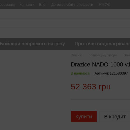
Рус
Укр
формація
Контакти
Блог
Договір публічної оферти
Бойлери непрямого нагріву
Проточні водонагрівачі
Drazice
Теплоакумулятори
Draz
Drazice NADO 1000 v1
В наявності
Артикул: 121580397
52 363 грн
Купити
В кредит