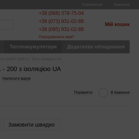
Порівняння
Бажання
+38 (068) 378-75-04
+38 (073) 931-02-88
Мій кошик
+38 (095) 931-02-88
Передзвонити вам?
Теплоакумулятори
Додаткове обладнання
ice NADO 1000 v1 - 200 з ізоляцією UA
 - 200 з ізоляцією UA
Написати відгук
Порівняти
В бажання
Замовити швидко