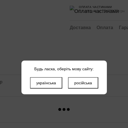
ОПЛАТА ЧАСТИНАМИ
3 платежі по 17 454.33 грн
Доставка
Оплата
Гар
Будь ласка, оберіть мову сайту:
ар
українська
російська