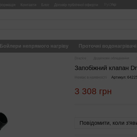
Рус
Укр
формація
Контакти
Блог
Договір публічної оферти
Бойлери непрямого нагріву
Проточні водонагрівачі
Drazice
Додаткове обладнання
Запобіжний клапан Dr
Немає в наявності
Артикул: 6422
3 308 грн
Повідомити, коли з'яв