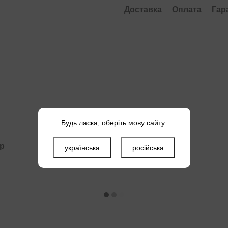
Доставка
Оплата
Гар
Будь ласка, оберіть мову сайту:
ар
українська
російська