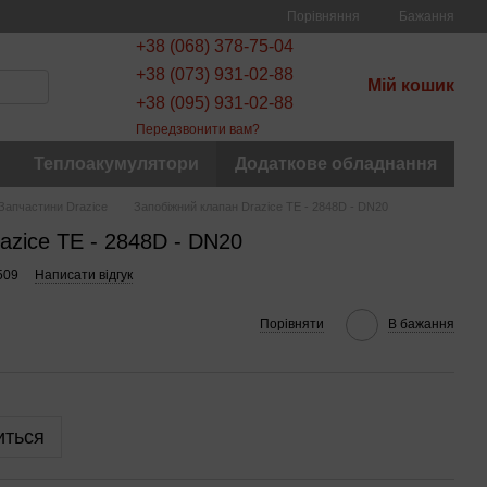
Порівняння
Бажання
+38 (068) 378-75-04
+38 (073) 931-02-88
Мій кошик
+38 (095) 931-02-88
Передзвонити вам?
Теплоакумулятори
Додаткове обладнання
Запчастини Drazice
Запобіжний клапан Drazice TE - 2848D - DN20
azice TE - 2848D - DN20
509
Написати відгук
Порівняти
В бажання
иться