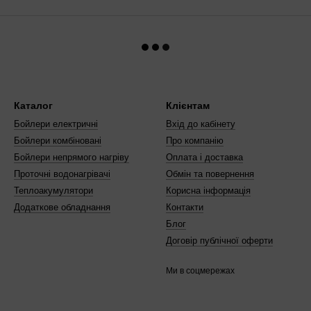
Каталог
Клієнтам
Бойлери електричні
Вхід до кабінету
Бойлери комбіновані
Про компанію
Бойлери непрямого нагріву
Оплата і доставка
Проточні водонагрівачі
Обмін та повернення
Теплоакумулятори
Корисна інформація
Додаткове обладнання
Контакти
Блог
Договір публічної оферти
Ми в соцмережах