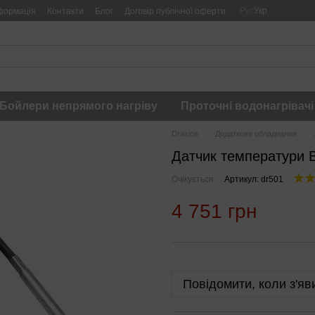
Рус
Укр
формація
Контакти
Блог
Договір публічної оферти
Бойлери непрямого нагріву
Проточні водонагрівачі
Drazice
Додаткове обладнання
Датчик температури 
Очікується
Артикул: dr501
4 751 грн
Повідомити, коли з'яв