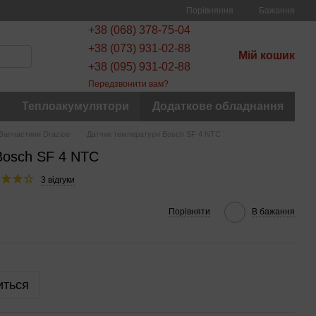
Порівняння
Бажання
+38 (068) 378-75-04
+38 (073) 931-02-88
Мій кошик
+38 (095) 931-02-88
Передзвонити вам?
Теплоакумулятори
Додаткове обладнання
Запчастини Drazice
Датчик температури Bosch SF 4 NTC
Bosch SF 4 NTC
3 відгуки
Порівняти
В бажання
иться