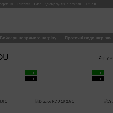
Рус
Укр
формація
Контакти
Блог
Договір публічної оферти
Бойлери непрямого нагріву
Проточні водонагрівачі
RDU
Сортува
3
3
3
3