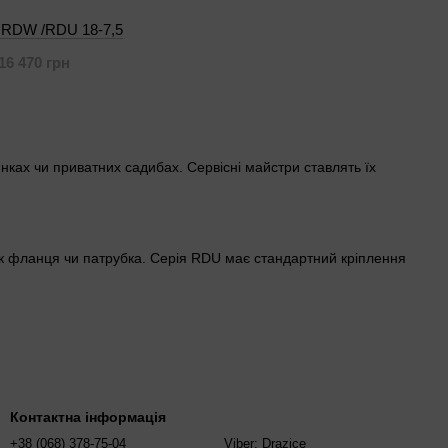
 RDW /RDU 18-7,5
16 470 грн
нках чи приватних садибах. Сервісні майстри ставлять їх
ок фланця чи патрубка. Серія RDU має стандартний кріплення
. ТЕН на 380 В потребує трифазної мережі — типово для великих
ання до 10% скорочують термін служби.
Контактна інформація
+38 (068) 378-75-04
Viber: Drazice