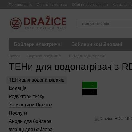
Перейти до основного контенту
Про компанію
Оплата і доставка
Обмін та повернення
Корисна ін
Бойлери електричні
Бойлери комбіновані
Drazice
Додаткове обладнання
ТЕНи для водонагрівачів
ТЕНи для водонагрівачів 
ТЕНи для водонагрівачів
3
Ізоляція
3
Редуктори тиску
Запчастини Drazice
Послуги
Аноди для бойлера
Фланці для бойлера