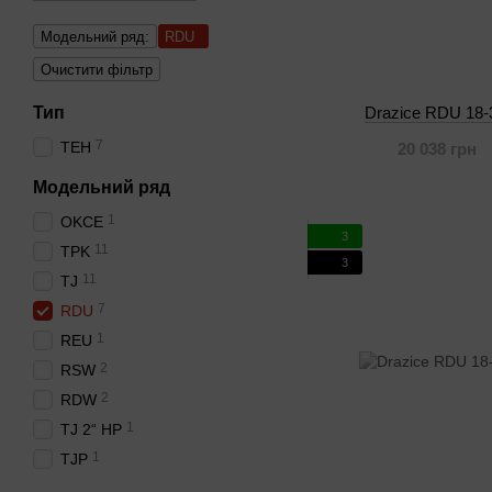
Модельний ряд:
RDU
Очистити фільтр
Тип
Drazice RDU 18-
7
ТЕН
20 038 грн
Модельний ряд
1
OKCE
3
11
ТРK
3
11
TJ
7
RDU
1
REU
2
RSW
2
RDW
1
TJ 2“ HP
1
TJP