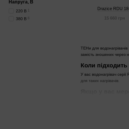
Напруга, В
Drazice RDU 18
1
220 В
15 660 грн
6
380 В
ТЕНи для водонагрівачів 
замість зношених через н
Коли підходить
У вас водонагрівач сері
для таких нагрівачів.
Якщо у вас мер
Перевірте напругу в щитк
бойлерів у комерційних о
Сервісники в старих пан
Чому важливо 