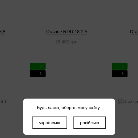
3,8
Drazice RDU 18-2,5
Dra
19 407 грн
3
3
3
3
Будь ласка, оберіть мову сайту:
українська
російська