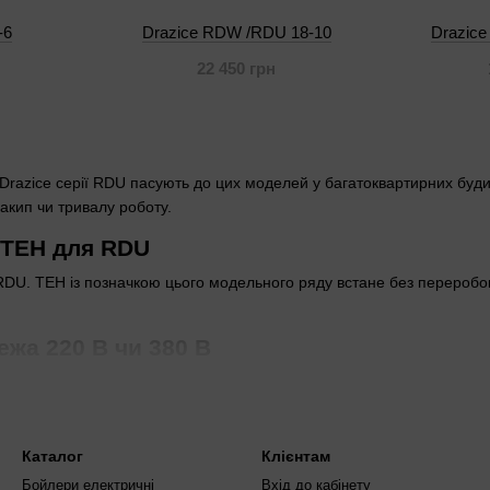
-6
Drazice RDW /RDU 18-10
Drazice
22 450 грн
Drazice серії RDU пасують до цих моделей у багатоквартирних буди
акип чи тривалу роботу.
 ТЕН для RDU
ї RDU. ТЕН із позначкою цього модельного ряду встане без перероб
ежа 220 В чи 380 В
у. ТЕН на 220 В працює від звичайної розетки чи однофазної лінії
б'єктах.
ельках радять міряти напругу мультиметром перед заміною — колив
Каталог
Клієнтам
обирати по модельному ряду
Бойлери електричні
Вхід до кабінету