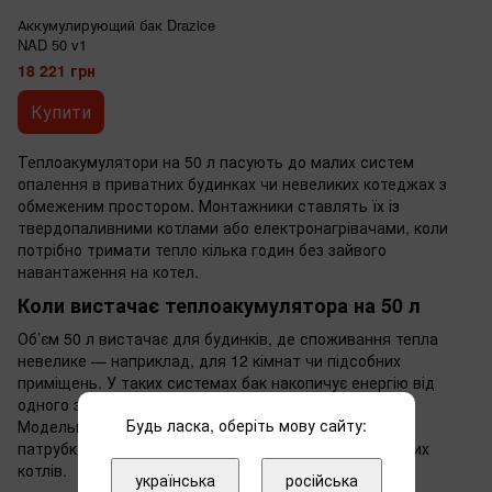
Аккумулирующий бак Drazice
NAD 50 v1
18 221 грн
Купити
Теплоакумулятори на 50 л пасують до малих систем
опалення в приватних будинках чи невеликих котеджах з
обмеженим простором. Монтажники ставлять їх із
твердопаливними котлами або електронагрівачами, коли
потрібно тримати тепло кілька годин без зайвого
навантаження на котел.
Коли вистачає теплоакумулятора на 50 л
Об’єм 50 л вистачає для будинків, де споживання тепла
невелике — наприклад, для 12 кімнат чи підсобних
приміщень. У таких системах бак накопичує енергію від
одного завантаження палива і віддає її поступово.
Будь ласка, оберіть мову сайту:
Модельний ряд NAD v1 має конструкцію з певними
патрубками для зручного підключення до стандартних
котлів.
українська
російська