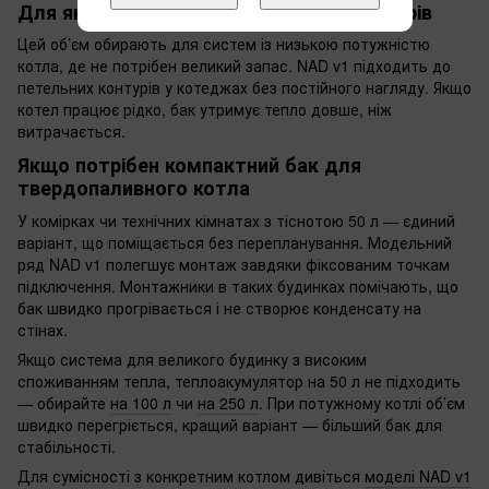
Для яких систем підходить об’єм 50 літрів
Цей об’єм обирають для систем із низькою потужністю
котла, де не потрібен великий запас. NAD v1 підходить до
петельних контурів у котеджах без постійного нагляду. Якщо
котел працює рідко, бак утримує тепло довше, ніж
витрачається.
Якщо потрібен компактний бак для
твердопаливного котла
У комірках чи технічних кімнатах з тіснотою 50 л — єдиний
варіант, що поміщається без перепланування. Модельний
ряд NAD v1 полегшує монтаж завдяки фіксованим точкам
підключення. Монтажники в таких будинках помічають, що
бак швидко прогрівається і не створює конденсату на
стінах.
Якщо система для великого будинку з високим
споживанням тепла, теплоакумулятор на 50 л не підходить
— обирайте
на 100 л
чи
на 250 л
. При потужному котлі об’єм
швидко перегріється, кращий варіант — більший бак для
стабільності.
Для сумісності з конкретним котлом дивіться
моделі NAD v1