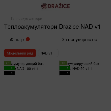
Теплоакумулятори
Теплоакумулятори Drazice NAD v1
Фільтр
За популярністю
1
Модельний ряд
NAD v1
ХІТ
ХІТ
2
2
3
3