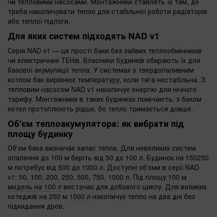
чи тепловими насосами. Монтажники ставлять їх там, де
треба накопичувати тепло для стабільної роботи радіаторів
або теплої підлоги.
Для яких систем підходять NAD v1
Серія NAD v1 — це прості баки без зайвих теплообмінників
чи електричних ТЕНів. Власники будинків обирають їх для
базової акумуляції тепла. У системах з твердопаливним
котлом бак вирівнює температуру, коли тяга нестабільна. З
тепловим насосом NAD v1 накопичує енергію для нічного
тарифу. Монтажники в таких будинках помічають: з баком
котел протоплюють рідше, бо тепло тримається довше.
Об'єм теплоакумулятора: як вибрати під
площу будинку
Об'єм бака визначає запас тепла. Для невеликих систем
опалення до 100 м беріть від 50 до 100 л. Будинок на 150250
м потребує від 500 до 1000 л. Доступні об'єми в серії NAD
v1: 50, 100, 200, 250, 500, 750, 1000 л. Під площу 100 м
модель на 100 л
вистачає для добового циклу. Для великих
котеджів на 250 м
1000 л
накопичує тепло на два дні без
підкидання дров.