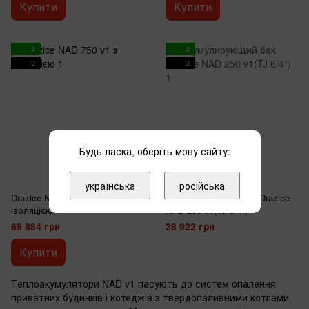
Купити
Купити
3
2
3
3
Будь ласка, оберіть мову сайту:
українська
російська
1
Drazice NAD 750 v1 з
Аккумулирующий бак Drazice
ізоляцією
NAD 250 v1(TJ 6/4")
69 884 грн
28 922 грн
Купити
Теплоакумулятори NAD v1 пасують до систем опалення
приватних будинків і котеджів з твердопаливними котлами