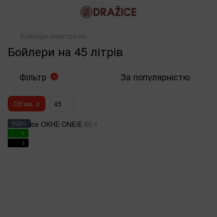
Бойлери електричні
Бойлери на 45 літрів
Фільтр
За популярністю
1
Об'єм, л
45
ВІДЕО
3
3