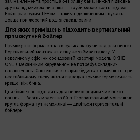
заміна елемента простіша без зливу бака. Нижня підводка
зручна під мийкою чи в ніші — труби ховаються в підлозі.
Бойлери з сухим ТЕНом
з таким підключенням служать
довше при жорсткій воді зі свердловини.
Для яких приміщень підходить вертикальний
прямокутний бойлер
Прямокутна форма влізає в вузьку шафу чи над раковиною.
Вертикальний монтаж на стіну не займає підлогу. У
невеликому офісі чи орендованій квартирі модель OKHE
ONE з механічним керуванням не потребує складних
налаштувань. Сантехніки в старих будинках помічають: при
нестабільному тиску нижня підводка тримає герметичність
краще, ніж бічна.
Цей бойлер не підходить для великої родини чи кількох
ванних — беріть
моделі на 80 л
. Горизонтальний монтаж чи
кругла форма тут неможливі — дивіться
горизонтальні
бойлери
.