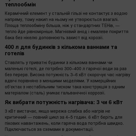
теплообмін
Керамічний елемент у стальній гільзі не контактує з водою
напряму, тому накип на ньому не утворюється взагалі.
Площа теплообміну більша, ніж у стандартних ТЕНів, —
тепло йде рівномірніше. Магнієвий анод і емалеве покриття
бака без нікелю доповнюють захист від корозії.
400 л для будинків з кількома ваннами та
готелів
Ставлять у приватні будинки з кількома ваннами чи
маленькі готелі, де потрібно 300–400 л гарячої води за раз
без перерв. Висока потужність 3–6 кВт скорочує час нагріву
вдвічі порівняно з меншими моделями. У комерційних
об'єктах з нестабільним тиском така конструкція з одним
матеріалом (сталь) уникає гальванічної коррозії.
Як вибрати потужність нагрівача: 3 чи 6 кВт
3 кВт вистачає, якщо мережа слабка або нагрів не
критичний — повний цикл за 4–5 годин. 6 кВт беріть для
пікових навантажень, коли гаряча вода потрібна швидко.
Підключається за схемами в документації.