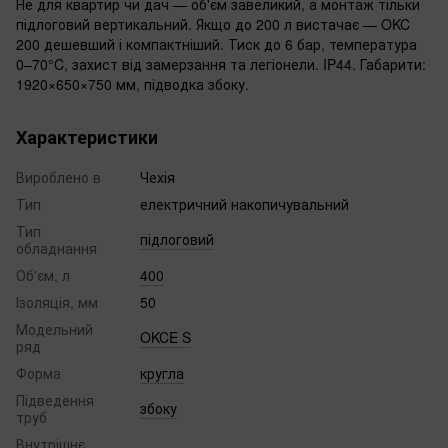
Не для квартир чи дач — об'єм завеликий, а монтаж тільки
підлоговий вертикальний. Якщо до 200 л вистачає — OKC
200 дешевший і компактніший. Тиск до 6 бар, температура
0–70°C, захист від замерзання та легіонели. IP44. Габарити:
1920×650×750 мм, підводка збоку.
Характеристики
Вироблено в
Чехія
Тип
електричний накопичувальний
Тип
підлоговий
обладнання
Об'єм, л
400
Ізоляція, мм
50
Модельний
OKCE S
ряд
Форма
кругла
Підведення
збоку
труб
Внутрішнє