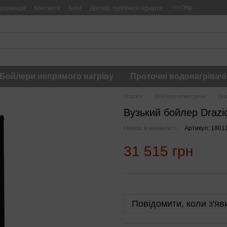
Рус
Укр
формація
Контакти
Блог
Договір публічної оферти
Бойлери непрямого нагріву
Проточні водонагрівачі
Drazice
Бойлери електричні
Dra
Вузький бойлер Draz
Немає в наявності
Артикул: 1801
31 515 грн
Повідомити, коли з'яв