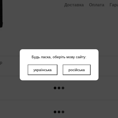
Доставка
Оплата
Гар
Будь ласка, оберіть мову сайту:
ар
українська
російська