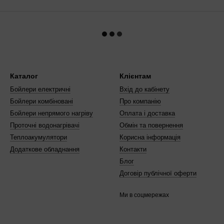
Каталог
Клієнтам
Бойлери електричні
Вхід до кабінету
Бойлери комбіновані
Про компанію
Бойлери непрямого нагріву
Оплата і доставка
Проточні водонагрівачі
Обмін та повернення
Теплоакумулятори
Корисна інформація
Додаткове обладнання
Контакти
Блог
Договір публічної оферти
Ми в соцмережах