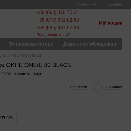
Порівняння
Бажання
+38 (068) 378-75-04
+38 (073) 931-02-88
Мій кошик
+38 (095) 931-02-88
Передзвонити вам?
Теплоакумулятори
Додаткове обладнання
zice OKHE ONE/E 80 BLACK
ice OKHE ONE/E 80 BLACK
108102
Написати відгук
Порівняти
В бажання
иться