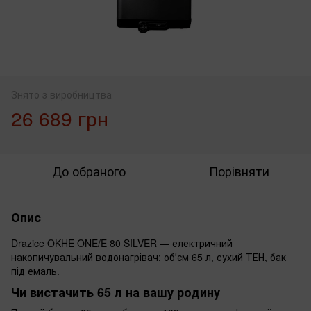
Знято з виробництва
26 689 грн
До обраного
Порівняти
Опис
Drazice OKHE ONE/E 80 SILVER — електричний
накопичувальний водонагрівач: обʼєм 65 л, сухий ТЕН, бак
під емаль.
Чи вистачить 65 л на вашу родину