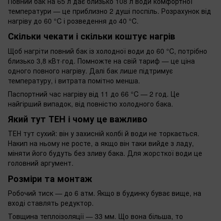
Повний бак на 65 л дає близько 108 л води комфортної
температури — це приблизно 2 душі поспіль. Розрахунок від
нагріву до 60 °C і розведення до 40 °C.
Скільки чекати і скільки коштує нагрів
Щоб нагріти повний бак із холодної води до 60 °C, потрібно
близько 3,8 кВт·год. Помножте на свій тариф — це ціна
одного повного нагріву. Далі бак лише підтримує
температуру, і витрата помітно менша.
Паспортний час нагріву від 11 до 66 °C — 2 год. Це
найгірший випадок, від повністю холодного бака.
Який тут ТЕН і чому це важливо
ТЕН тут сухий: він у захисній колбі й води не торкається.
Накип на ньому не росте, а якщо він таки вийде з ладу,
міняти його будуть без зливу бака. Для жорсткої води це
головний аргумент.
Розміри та монтаж
Робочий тиск — до 6 атм. Якщо в будинку буває вище, на
вході ставлять редуктор.
Товщина теплоізоляції — 33 мм. Що вона більша, то