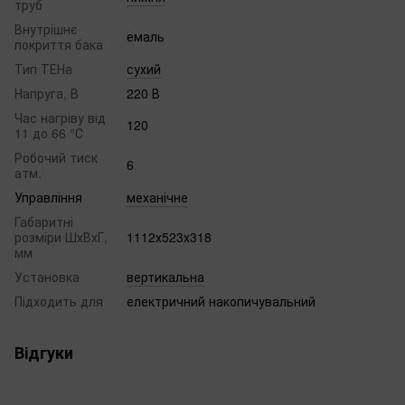
труб
Внутрішнє
емаль
покриття бака
Тип ТЕНа
сухий
Напруга, В
220 В
Час нагріву від
120
11 до 66 °С
Робочий тиск
6
атм.
Управління
механічне
Габаритні
розміри ШхВхГ,
1112х523х318
мм
Установка
вертикальна
Підходить для
електричний накопичувальний
Відгуки