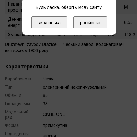
Навантажувальний
S
M
M
M
M
Будь ласка, оберіть мову сайту:
профіль
Денний витрата ел.
2,69
6,25
6,4
6,56
6,55
українська
російська
енергії [кВт • год]
Змішана вода V40
39,4
72,2
88,8
113,1
118,2
Družstevní závody Dražice — чеський завод, водонагрівачі
випускає з 1956 року.
Характеристики
Вироблено в
Чехія
Тип
електричний накопичувальний
Об'єм, л
65
Ізоляція, мм
33
Модельний
OKHE ONE
ряд
Форма
прямокутна
Підведення
нижня