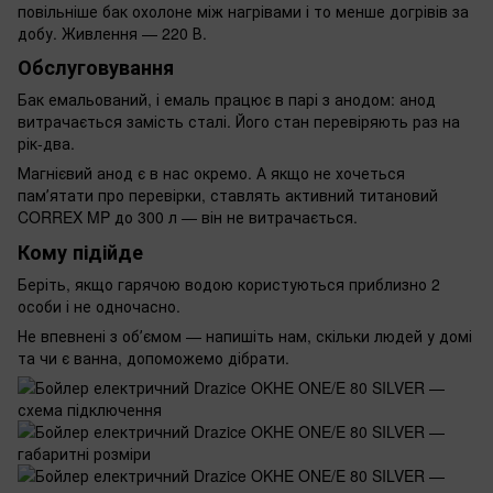
повільніше бак охолоне між нагрівами і то менше догрівів за
добу. Живлення — 220 В.
Обслуговування
Бак емальований, і емаль працює в парі з анодом: анод
витрачається замість сталі. Його стан перевіряють раз на
рік-два.
Магнієвий анод є в нас окремо. А якщо не хочеться
памʼятати про перевірки, ставлять активний титановий
CORREX MP до 300 л — він не витрачається.
Кому підійде
Беріть, якщо гарячою водою користуються приблизно 2
особи і не одночасно.
Не впевнені з обʼємом — напишіть нам, скільки людей у домі
та чи є ванна, допоможемо дібрати.