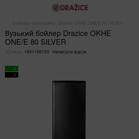
Бойлери електричні
Drazice OKHE ONE/E 80 SILVER
Вузький бойлер Drazice OKHE
ONE/E 80 SILVER
Артикул:
1801108103
Написати відгук
3
3