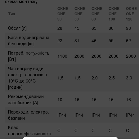
OKHE
OKHE
OKHE
OKHE
OKHE
Тип
ONE
ONE
ONE
ONE
ONE
30
50
80
100
120
Обсяг [л]
28
45
65
80
98
Вага водонагрівача
22
31
46
55
62
без води [кг]
Потреб. потужність
1100
2000
2000
2000
2000
[Вт]
Час нагріву води
електр. енергією з
1,5
1,5
2,0
2,5
3,0
10°C до 60°C
[годин]
Рекомендований
10
16
16
16
16
запобіжник [A]
Переходи. електро.
IP44
IP44
IP44
IP44
IP44
безпеки
Клас
C
C
C
C
C
енергоефективності