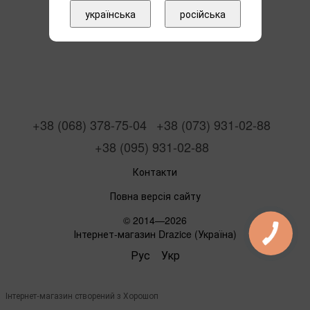
українська
російська
+38 (068) 378-75-04
+38 (073) 931-02-88
+38 (095) 931-02-88
Контакти
Повна версія сайту
© 2014—2026
Інтернет-магазин Drazice (Україна)
Рус
Укр
Інтернет-магазин створений з Хорошоп