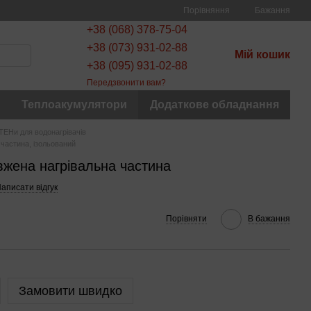
Порівняння
Бажання
+38 (068) 378-75-04
+38 (073) 931-02-88
Мій кошик
+38 (095) 931-02-88
Передзвонити вам?
Теплоакумулятори
Додаткове обладнання
ТЕНи для водонагрівачів
 частина, ізольований
овжена нагрівальна частина
аписати відгук
Порівняти
В бажання
Замовити швидко