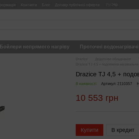
Рус
Укр
формація
Контакти
Блог
Договір публічної оферти
Бойлери непрямого нагріву
Проточні водонагрівачі
Drazice
Додаткове обладнання
Drazice TJ 4,5 + подовжена нагрівальна
Drazice TJ 4,5 + под
В наявності
Артикул: 2110357
Н
10 553 грн
Купити
В кредит