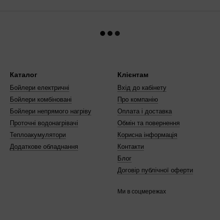
Каталог
Клієнтам
Бойлери електричні
Вхід до кабінету
Бойлери комбіновані
Про компанію
Бойлери непрямого нагріву
Оплата і доставка
Проточні водонагрівачі
Обмін та повернення
Теплоакумулятори
Корисна інформація
Додаткове обладнання
Контакти
Блог
Договір публічної оферти
Ми в соцмережах