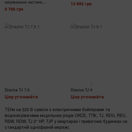
нагрівальна частина,
13 892 грн
ізольований
9 766 грн
3
Drazice TJ 7,5
Drazice TJ 9
Ціну уточнюйте
Ціну уточнюйте
ТЕНи на 220 В сумісні з електричними бойлерами та
водонагрівачами модельних рядів OKCE, ТПК, TJ, RDU, REU,
RSW, RDW, TJ 2" HP, TJP у квартирах і приватних будинках на
стандартній однофазній мережі.