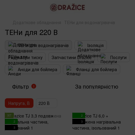
Додаткове обладнання
ТЕНи для водонагрівачів
ТЕНи для 220 В
ТЕНи для водонагрівачів
Ізоляція
Редуктори тиску
Запчастини Drazice
Послуги
Аноди для бойлера
Фланці для бойлера
Фільтр
За популярністю
1
Напруга, В
220 В
ХІТ
2
2
3
3