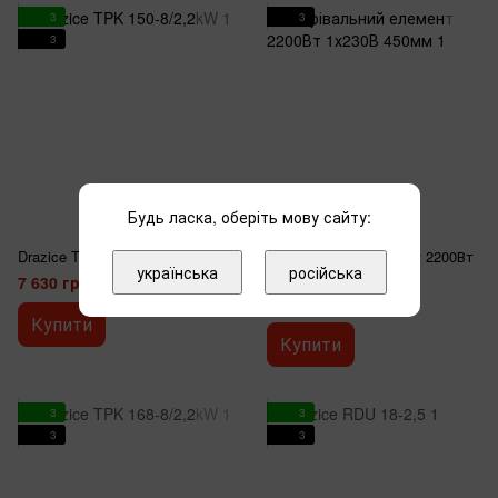
3
3
3
Будь ласка, оберіть мову сайту:
Drazice TPK 150-8/2,2kW
Нагрівальний елемент 2200Вт
українська
російська
1х230В 450мм
7 630 грн
2 730 грн
Купити
Купити
3
3
3
3