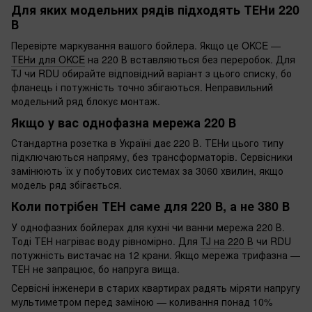
Для яких модельних рядів підходять ТЕНи 220
В
Перевірте маркування вашого бойлера. Якщо це OKCE —
ТЕНи для OKCE
на 220 В вставляються без переробок. Для
TJ чи RDU обирайте відповідний варіант з цього списку, бо
фланець і потужність точно збігаються. Неправильний
модельний ряд блокує монтаж.
Якщо у вас однофазна мережа 220 В
Стандартна розетка в Україні дає 220 В. ТЕНи цього типу
підключаються напряму, без трансформаторів. Сервісники
замінюють їх у побутових системах за 3060 хвилин, якщо
модель ряд збігається.
Коли потрібен ТЕН саме для 220 В, а не 380 В
У однофазних бойлерах для кухні чи ванни мережа 220 В.
Тоді ТЕН нагріває воду рівномірно. Для
TJ на 220 В
чи RDU
потужність вистачає на 12 крани. Якщо мережа трифазна —
ТЕН не запрацює, бо напруга вища.
Сервісні інженери в старих квартирах радять міряти напругу
мультиметром перед заміною — коливання понад 10%