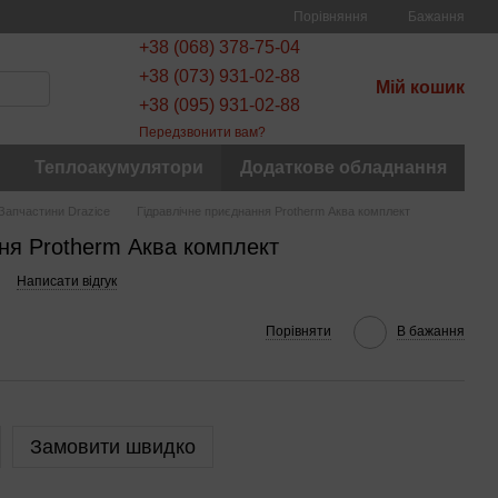
Порівняння
Бажання
+38 (068) 378-75-04
+38 (073) 931-02-88
Мій кошик
+38 (095) 931-02-88
Передзвонити вам?
Теплоакумулятори
Додаткове обладнання
Запчастини Drazice
Гідравлічне приєднання Protherm Аква комплект
ня Protherm Аква комплект
Написати відгук
Порівняти
В бажання
Замовити швидко