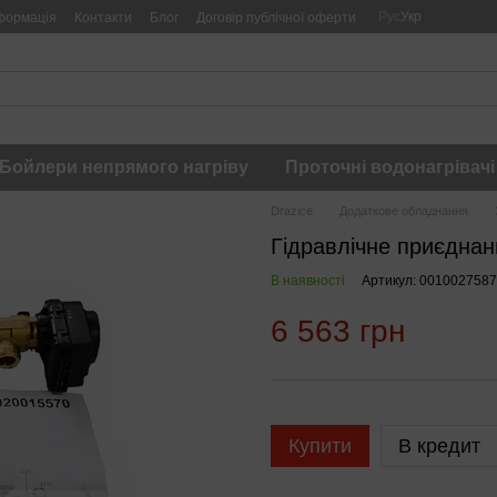
Рус
Укр
формація
Контакти
Блог
Договір публічної оферти
Бойлери непрямого нагріву
Проточні водонагрівачі
Drazice
Додаткове обладнання
Гідравлічне приєднан
В наявності
Артикул: 0010027587
6 563 грн
Купити
В кредит