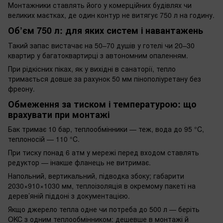
Монтажники ставлять його у комерційних будівлях чи
великих маєтках, де один контур не витягує 750 л на годину.
Об’єм 750 л: для яких систем і навантажень
Такий запас вистачає на 50–70 душів у готелі чи 20–30
квартир у багатоквартирці з автономним опаленням.
При рідкісних піках, як у вихідні в санаторії, тепло
тримається довше за рахунок 50 мм пінополіуретану без
фреону.
Обмеження за тиском і температурою: що
врахувати при монтажі
Бак тримає 10 бар, теплообмінники — теж, вода до 95 °C,
теплоносій — 110 °C.
При тиску понад 6 атм у мережі перед входом ставлять
редуктор — інакше фланець не витримає.
Напольний, вертикальний, підводка збоку; габарити
2030×910×1030 мм, теплоізоляція в окремому пакеті на
дерев’яній піддоні з документацією.
Якщо джерело тепла одне чи потреба до 500 л — беріть
OKC з одним теплообмінником: дешевше в монтажі й