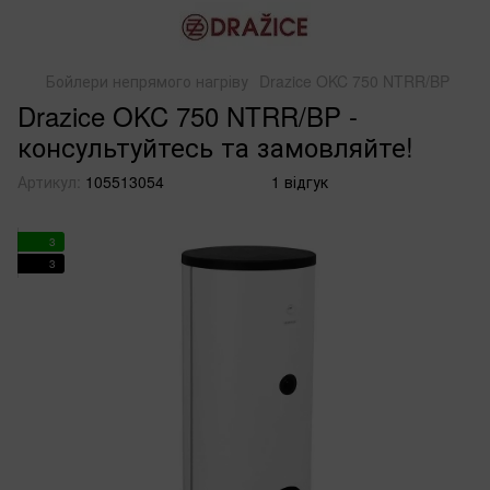
Бойлери непрямого нагріву
Drazice OKC 750 NTRR/BP
Drazice OKC 750 NTRR/BP -
консультуйтесь та замовляйте!
Артикул:
105513054
1 відгук
3
3