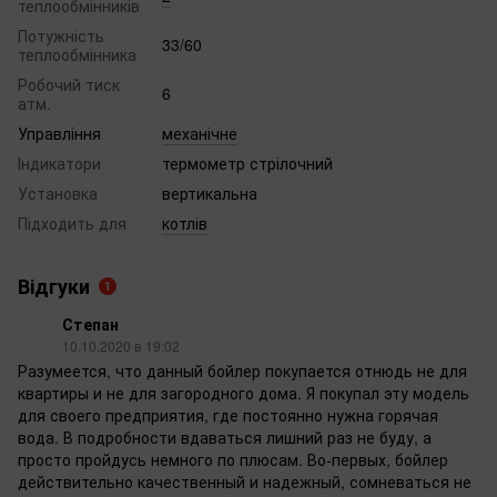
теплообмінників
Потужність
33/60
теплообмінника
Робочий тиск
6
атм.
Управління
механічне
Індикатори
термометр стрілочний
Установка
вертикальна
Підходить для
котлів
Відгуки
1
Степан
10.10.2020 в 19:02
Разумеется, что данный бойлер покупается отнюдь не для
квартиры и не для загородного дома. Я покупал эту модель
для своего предприятия, где постоянно нужна горячая
вода. В подробности вдаваться лишний раз не буду, а
просто пройдусь немного по плюсам. Во-первых, бойлер
действительно качественный и надежный, сомневаться не