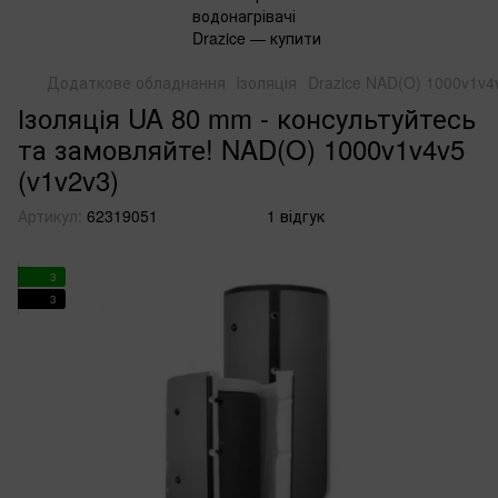
Додаткове обладнання
Ізоляція
Drazice NAD(O) 1000v1v4v
Ізоляція UA 80 mm - консультуйтесь
та замовляйте! NAD(O) 1000v1v4v5
(v1v2v3)
Артикул:
62319051
1 відгук
3
3