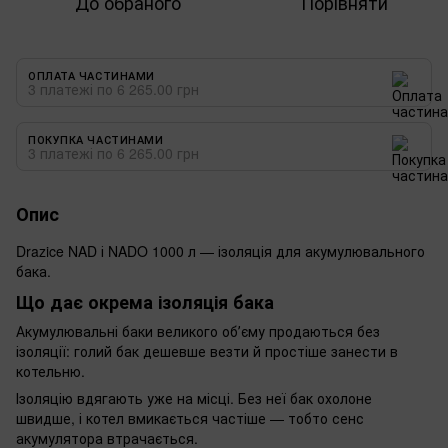
До обраного
Порівняти
ОПЛАТА ЧАСТИНАМИ
3 платежі по 6 265.00 грн
ПОКУПКА ЧАСТИНАМИ
3 платежі по 6 265.00 грн
Опис
Drazice NAD і NADO 1000 л — ізоляція для акумулювального
бака.
Що дає окрема ізоляція бака
Акумулювальні баки великого обʼєму продаються без
ізоляції: голий бак дешевше везти й простіше занести в
котельню.
Ізоляцію вдягають уже на місці. Без неї бак охолоне
швидше, і котел вмикається частіше — тобто сенс
акумулятора втрачається.