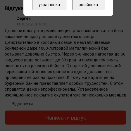
українська
російська
Відгуки
1
Сергей
11.10.2020 в 18:30
Дополнительную термоизоляцию для накопительного бака
заказали не сразу по совету опытного спеца.
Действительно в холодный сезон в неотапливаемой
бойлерной даже 1000-литровой металлический бак
остывает довольно быстро. Через 5-6 часов нагретая до 60
градусов вода остывает до 30 град. и приходится опять
включать на разогрев бойлер. С надетой дополнительной
термозащитой тепло сохраняется вдвое дольше, что
проверено не раз на практике. К тому же надеть ее на
буферный бак не представляет особых трудностей. С этом
справятся даже непрофессионалы. Установленное
изоляционное покрытие окупится уже за несколько месяцев
Відповісти
Написати відгук