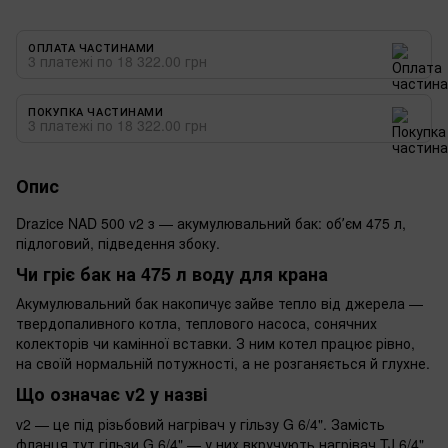
ОПЛАТА ЧАСТИНАМИ
3 платежі по 18 322.00 грн
ПОКУПКА ЧАСТИНАМИ
3 платежі по 18 322.00 грн
Опис
Drazice NAD 500 v2 з — акумулювальний бак: обʼєм 475 л,
підлоговий, підведення збоку.
Чи гріє бак на 475 л воду для крана
Акумулювальний бак накопичує зайве тепло від джерела —
твердопаливного котла, теплового насоса, сонячних
колекторів чи камінної вставки. З ним котел працює рівно,
на своїй нормальній потужності, а не розганяється й глухне.
Що означає v2 у назві
v2 — це під різьбовий нагрівач у гільзу G 6/4". Замість
фланця тут гільзи G 6/4" — у них вкручують нагрівач TJ 6/4".