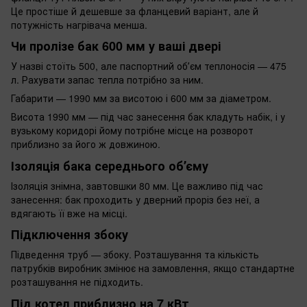
Це простіше й дешевше за фланцевий варіант, але й
потужність нагрівача менша.
Чи пролізе бак 600 мм у ваші двері
У назві стоїть 500, але паспортний обʼєм теплоносія — 475
л. Рахувати запас тепла потрібно за ним.
Габарити — 1990 мм за висотою і 600 мм за діаметром.
Висота 1990 мм — під час занесення бак кладуть набік, і у
вузькому коридорі йому потрібне місце на розворот
приблизно за його ж довжиною.
Ізоляція бака середнього обʼєму
Ізоляція знімна, завтовшки 80 мм. Це важливо під час
занесення: бак проходить у дверний проріз без неї, а
вдягають її вже на місці.
Підключення збоку
Підведення труб — збоку. Розташування та кількість
патрубків виробник змінює на замовлення, якщо стандартне
розташування не підходить.
Під котел приблизно на 7 кВт