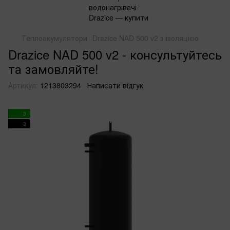
Теплоакумулятори
Drazice NAD 500 v2 з ізоляцією
Drazice NAD 500 v2 - консультуйтесь
та замовляйте!
Артикул:
1213803294
Написати відгук
3
3