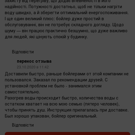
захисту від перегріву, що додає впевненості в його
надійності. Потужності достатньо, щоб не тільки нагріти
воду швидко, а й зберегти оптимальний енергоспоживання.
І ще один великий плюс: бойлер дуже простий в
обслуговуванні, він не потребує складного догляду. Щодо
шуму — він працює практично безшумно, що дуже важливо
для людей, які цінують спокій у будинку.
Відповісти
перенос отзыва
23.10.2020 в 11:42
Доставили быстро, раньше бойлерами от этой компании не
пользовался. Заказал по рекомендации друзей. С
установкой проблем не было - занимался этим
самостоятельно.
Разогрев воды происходит быстро, количества воды с
остатком хватает на всю мою семью (пятеро человек),
чтобы принять душ. Инструкция прилагалась при доставке.
Был хорошо упакован, бойлер оригинальный.
Відповісти