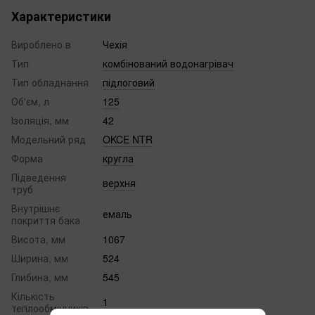
Характеристики
Вироблено в
Чехія
Тип
комбінований водонагрівач
Тип обладнання
підлоговий
Об'єм, л
125
Ізоляція, мм
42
Модельний ряд
OKCE NTR
Форма
кругла
Підведення
верхня
труб
Внутрішнє
емаль
покриття бака
Висота, мм
1067
Ширина, мм
524
Глибина, мм
545
Кількість
1
теплообмінників