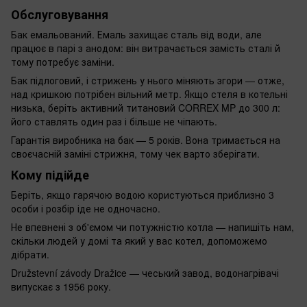
Обслуговування
Бак емальований. Емаль захищає сталь від води, але
працює в парі з анодом: він витрачається замість сталі й
тому потребує заміни.
Бак підлоговий, і стрижень у нього міняють згори — отже,
над кришкою потрібен вільний метр. Якщо стеля в котельні
низька, беріть активний титановий CORREX MP до 300 л:
його ставлять один раз і більше не чіпають.
Гарантія виробника на бак — 5 років. Вона тримається на
своєчасній заміні стрижня, тому чек варто зберігати.
Кому підійде
Беріть, якщо гарячою водою користуються приблизно 3
особи і розбір іде не одночасно.
Не впевнені з об'ємом чи потужністю котла — напишіть нам,
скільки людей у домі та який у вас котел, допоможемо
дібрати.
Družstevní závody Dražice — чеський завод, водонагрівачі
випускає з 1956 року.