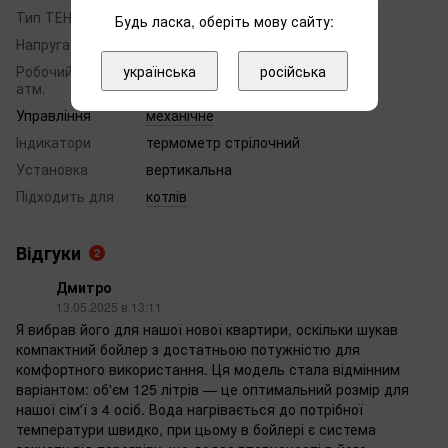
Тип ТЕНа
сухий
Будь ласка, оберіть мову сайту:
Напруга, В
-
українська
російська
Робочий тиск
6
атм.
Управління
механічне
Індикатори
термометр стрілочний
Установка
вертикальна
Підходить для
котлів
Відгуки
2
Дмитро
13.05.2025 в 13:11
Я вибрав його для нашої нової квартири, оскільки шукав
компактний бойлер з достатньою потужністю для
комфортного використання. Ця модель стала відмінним
варіантом: об'єм 125 літрів — це оптимальний розмір для
нашої сім'ї з 4 осіб. Вода нагрівається до потрібної
температури швидко, при цьому в бойлері є система