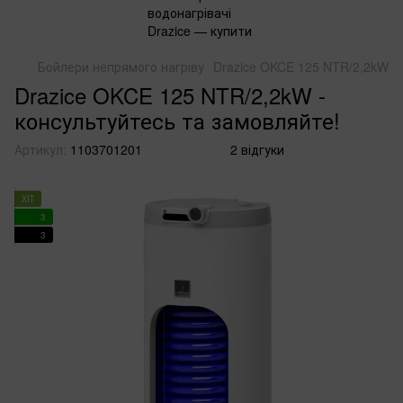
Бойлери непрямого нагріву
Drazice OKCE 125 NTR/2,2kW
Drazice OKCE 125 NTR/2,2kW -
консультуйтесь та замовляйте!
Артикул:
1103701201
2 відгуки
ХІТ
3
3