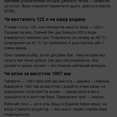
змійовик розрахований на одне джерело тепла — зазвичай
це котел. Якщо плануєте підключити друге, дивіться версію
NTRR.
Чи вистачить 122 л на вашу родину
У назві стоїть 125, але паспортна ємність бака — 122 л.
Рахуємо за нею. Повний бак дає близько 203 л води
комфортної температури. Розрахунок за нагріву до 60 °C і
розведення до 40 °C. Це приблизно 4 душі поспіль або 1
повна ванна.
Поки триває розбір, котел догріває бак, тому на практиці
запасу вистачає довше, ніж дає цей розрахунок. Але
рахувати краще за ним — він показує найгірший випадок.
Чи влізе за висотою 1067 мм
Габарити — 1067×524×545 мм (висота × ширина × глибина).
Відміряйте 1067 мм за висотою і додайте згори запас на
підведення та на зняття анода — інакше міняти його
доведеться зі зняттям бака. Підведення труб — верхнє.
Робочий тиск — до 6 атм. Якщо в будинку буває вище, на
вході ставлять редуктор — без нього термін служби бака
скорочується.