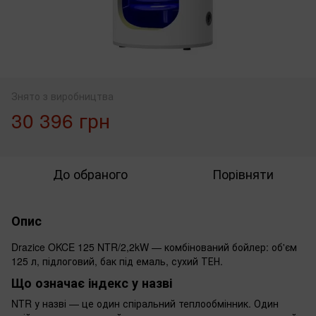
Знято з виробництва
30 396 грн
До обраного
Порівняти
Опис
Drazice OKCE 125 NTR/2,2kW — комбінований бойлер: об'єм
125 л, підлоговий, бак під емаль, сухий ТЕН.
Що означає індекс у назві
NTR у назві — це один спіральний теплообмінник. Один