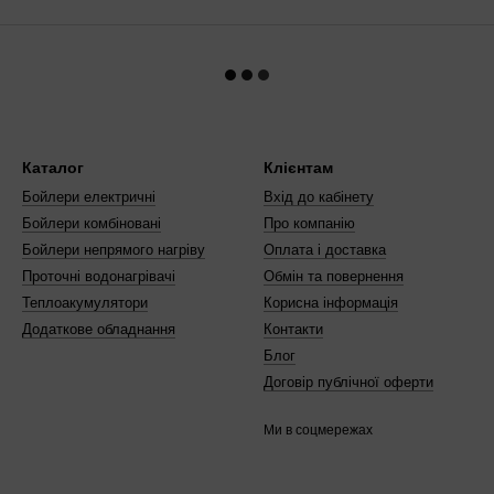
Каталог
Клієнтам
Бойлери електричні
Вхід до кабінету
Бойлери комбіновані
Про компанію
Бойлери непрямого нагріву
Оплата і доставка
Проточні водонагрівачі
Обмін та повернення
Теплоакумулятори
Корисна інформація
Додаткове обладнання
Контакти
Блог
Договір публічної оферти
Ми в соцмережах