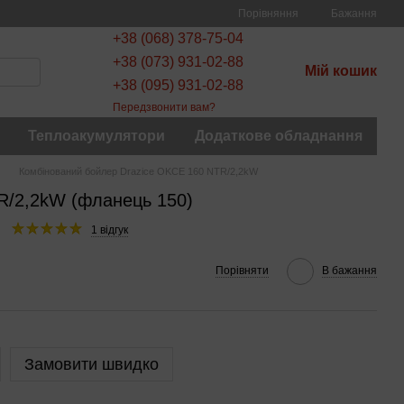
Порівняння
Бажання
+38 (068) 378-75-04
+38 (073) 931-02-88
Мій кошик
+38 (095) 931-02-88
Передзвонити вам?
Теплоакумулятори
Додаткове обладнання
Комбінований бойлер Drazice OKCE 160 NTR/2,2kW
R/2,2kW (фланець 150)
1 відгук
Порівняти
В бажання
Замовити швидко