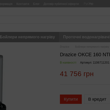
Рус
Укр
формація
Контакти
Блог
Договір публічної оферти
Бойлери непрямого нагріву
Проточні водонагрівачі
Drazice
Бойлери непрямого нагріву
Drazice OKCE 160 NT
В наявності
Артикул: 1106711201
41 756 грн
Купити
В кредит