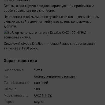
Беріть, якщо гарячою водою користуються приблизно 2
особи і розбір іде не одночасно.
Не впевнені з об'ємом чи потужністю котла — напишіть нам,
скільки людей у домі та який у вас котел, допоможемо
дібрати.
Družstevní závody Dražice — чеський завод, водонагрівачі
випускає з 1956 року.
Характеристики
Вироблено в
Чехія
Тип
бойлер непрямого нагріву
Тип обладнання
навісний
Об'єм, л
100
Модельний ряд
OKC NTR/Z
Форма
кругла