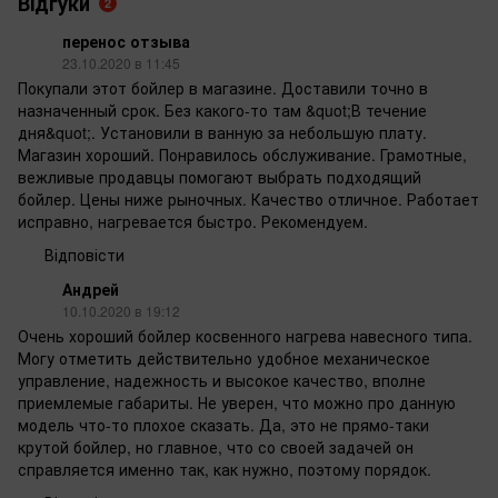
Відгуки
2
перенос отзыва
23.10.2020 в 11:45
Покупали этот бойлер в магазине. Доставили точно в
назначенный срок. Без какого-то там &quot;В течение
дня&quot;. Установили в ванную за небольшую плату.
Магазин хороший. Понравилось обслуживание. Грамотные,
вежливые продавцы помогают выбрать подходящий
бойлер. Цены ниже рыночных. Качество отличное. Работает
исправно, нагревается быстро. Рекомендуем.
Відповісти
Андрей
10.10.2020 в 19:12
Очень хороший бойлер косвенного нагрева навесного типа.
Могу отметить действительно удобное механическое
управление, надежность и высокое качество, вполне
приемлемые габариты. Не уверен, что можно про данную
модель что-то плохое сказать. Да, это не прямо-таки
крутой бойлер, но главное, что со своей задачей он
справляется именно так, как нужно, поэтому порядок.