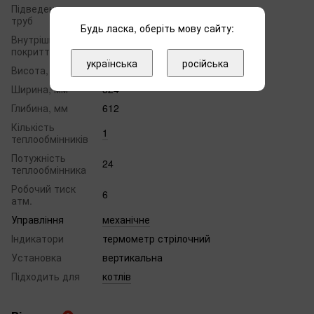
Підведення
нижня
труб
Будь ласка, оберіть мову сайту:
Внутрішнє
емаль
покриття бака
українська
російська
Висота, мм
902
Ширина, мм
524
Глибина, мм
612
Кількість
1
теплообмінників
Потужність
24
теплообмінника
Робочий тиск
6
атм.
Управління
механічне
Індикатори
термометр стрілочний
Установка
вертикальна
Підходить для
котлів