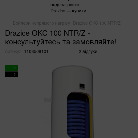
Бойлери непрямого нагріву
Drazice OKC 100 NTR/Z
Drazice OKC 100 NTR/Z -
консультуйтесь та замовляйте!
Артикул:
1108508101
2 відгуки
3
3