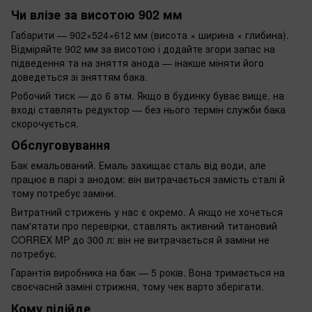
Чи влізе за висотою 902 мм
Габарити — 902×524×612 мм (висота × ширина × глибина).
Відміряйте 902 мм за висотою і додайте згори запас на
підведення та на зняття анода — інакше міняти його
доведеться зі зняттям бака.
Робочий тиск — до 6 атм. Якщо в будинку буває вище, на
вході ставлять редуктор — без нього термін служби бака
скорочується.
Обслуговування
Бак емальований. Емаль захищає сталь від води, але
працює в парі з анодом: він витрачається замість сталі й
тому потребує заміни.
Витратний стрижень у нас є окремо. А якщо не хочеться
пам'ятати про перевірки, ставлять активний титановий
CORREX MP до 300 л: він не витрачається й заміни не
потребує.
Гарантія виробника на бак — 5 років. Вона тримається на
своєчасній заміні стрижня, тому чек варто зберігати.
Кому підійде