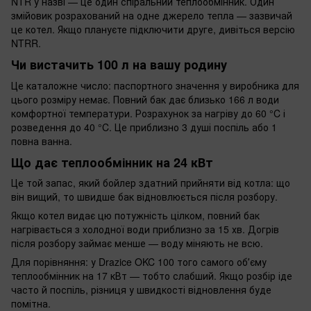
NTR у назві — це один спіральний теплообмінник. Один
змійовик розрахований на одне джерело тепла — зазвичай
це котел. Якщо плануєте підключити друге, дивіться версію
NTRR.
Чи вистачить 100 л на вашу родину
Це каталожне число: паспортного значення у виробника для
цього розміру немає. Повний бак дає близько 166 л води
комфортної температури. Розрахунок за нагріву до 60 °C і
розведення до 40 °C. Це приблизно 3 душі поспіль або 1
повна ванна.
Що дає теплообмінник на 24 кВт
Це той запас, який бойлер здатний прийняти від котла: що
він вищий, то швидше бак відновлюється після розбору.
Якщо котел видає цю потужність цілком, повний бак
нагрівається з холодної води приблизно за 15 хв. Догрів
після розбору займає менше — воду міняють не всю.
Для порівняння: у Drazice OKC 100 того самого обʼєму
теплообмінник на 17 кВт — тобто слабший. Якщо розбір іде
часто й поспіль, різниця у швидкості відновлення буде
помітна.