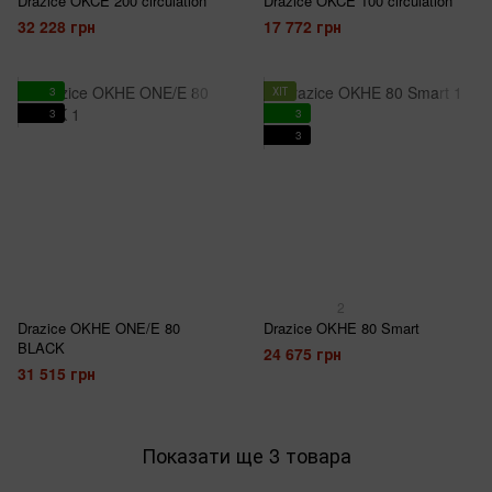
Drazice OKCE 200 circulation
Drazice OKCE 100 circulation
32 228 грн
17 772 грн
3
ХІТ
3
3
3
2
Drazice OKHE ONE/E 80
Drazice OKHE 80 Smart
BLACK
24 675 грн
31 515 грн
Показати ще 3 товара