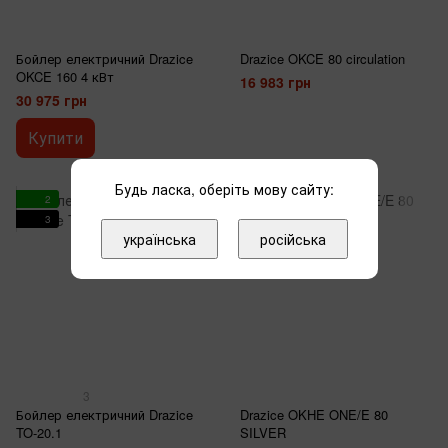
Бойлер електричний Drazice
Drazice OKCE 80 circulation
OKCE 160 4 кВт
16 983 грн
30 975 грн
Купити
Будь ласка, оберіть мову сайту:
2
3
3
3
українська
російська
3
Бойлер електричний Drazice
Drazice OKHE ONE/E 80
TO-20.1
SILVER