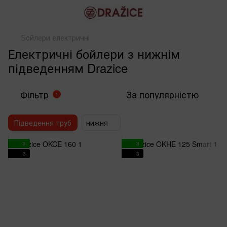
Бойлери електричні
Електричні бойлери з нижнім
підведенням Drazice
Фільтр
За популярністю
1
Підведення труб
нижня
3
3
3
3